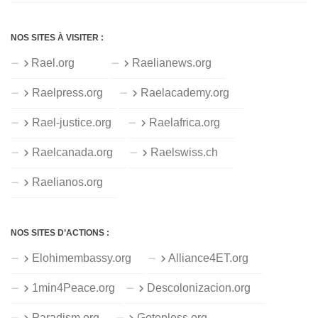
NOS SITES À VISITER :
Rael.org
Raelianews.org
Raelpress.org
Raelacademy.org
Rael-justice.org
Raelafrica.org
Raelcanada.org
Raelswiss.ch
Raelianos.org
NOS SITES D’ACTIONS :
Elohimembassy.org
Alliance4ET.org
1min4Peace.org
Descolonizacion.org
Paradism.org
Gotopless.org