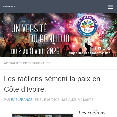
Skip to content
RAËL FRANCE
ACTUALITÉS INTERNATIONALES
Les raéliens sèment la paix en
Côte d’Ivoire.
PAR
RAELFRANCE
· PUBLIÉ
08/04/16
· MIS À JOUR
01/06/22
Les raéliens