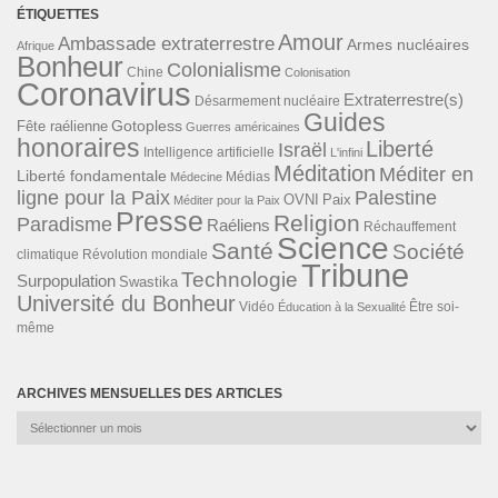
ÉTIQUETTES
Amour
Ambassade extraterrestre
Armes nucléaires
Afrique
Bonheur
Colonialisme
Chine
Colonisation
Coronavirus
Extraterrestre(s)
Désarmement nucléaire
Guides
Gotopless
Fête raélienne
Guerres américaines
honoraires
Liberté
Israël
Intelligence artificielle
L'infini
Méditation
Méditer en
Liberté fondamentale
Médias
Médecine
ligne pour la Paix
Palestine
Paix
OVNI
Méditer pour la Paix
Presse
Religion
Paradisme
Raéliens
Réchauffement
Science
Santé
Société
Révolution mondiale
climatique
Tribune
Technologie
Surpopulation
Swastika
Université du Bonheur
Vidéo
Éducation à la Sexualité
Être soi-
même
ARCHIVES MENSUELLES DES ARTICLES
Archives
mensuelles
des
articles