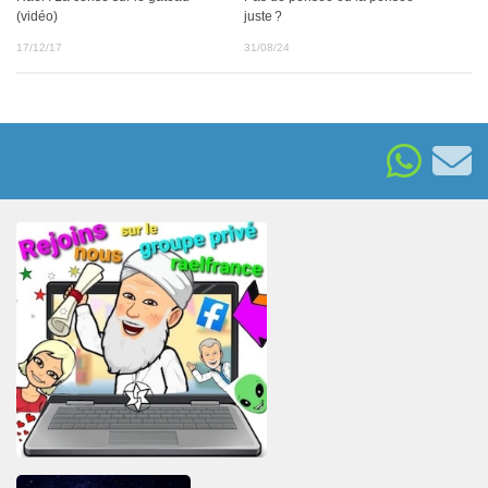
(vidéo)
juste ?
17/12/17
31/08/24