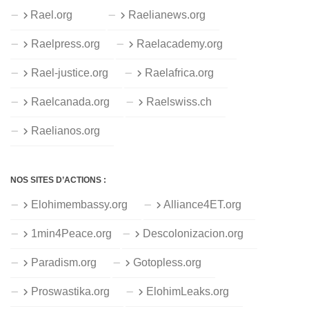
Rael.org
Raelianews.org
Raelpress.org
Raelacademy.org
Rael-justice.org
Raelafrica.org
Raelcanada.org
Raelswiss.ch
Raelianos.org
NOS SITES D’ACTIONS :
Elohimembassy.org
Alliance4ET.org
1min4Peace.org
Descolonizacion.org
Paradism.org
Gotopless.org
Proswastika.org
ElohimLeaks.org