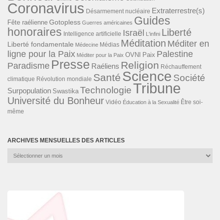
Coronavirus
Extraterrestre(s)
Désarmement nucléaire
Guides
Gotopless
Fête raélienne
Guerres américaines
honoraires
Liberté
Israël
Intelligence artificielle
L'infini
Méditation
Méditer en
Liberté fondamentale
Médias
Médecine
ligne pour la Paix
Palestine
Paix
OVNI
Méditer pour la Paix
Presse
Religion
Paradisme
Raéliens
Réchauffement
Science
Santé
Société
Révolution mondiale
climatique
Tribune
Technologie
Surpopulation
Swastika
Université du Bonheur
Vidéo
Éducation à la Sexualité
Être soi-
même
ARCHIVES MENSUELLES DES ARTICLES
Archives
mensuelles
des
articles