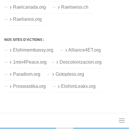
Raelcanada.org
Raelswiss.ch
Raelianos.org
NOS SITES D’ACTIONS :
Elohimembassy.org
Alliance4ET.org
1min4Peace.org
Descolonizacion.org
Paradism.org
Gotopless.org
Proswastika.org
ElohimLeaks.org