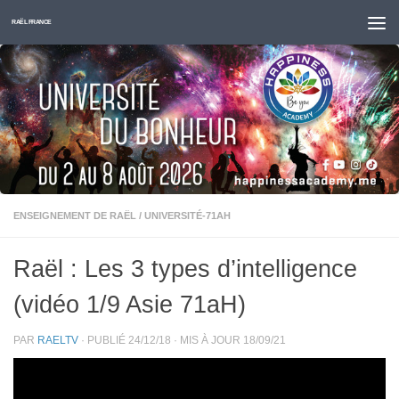
Skip to content
RAËL FRANCE
ENSEIGNEMENT DE RAËL
/
UNIVERSITÉ-71AH
Raël : Les 3 types d’intelligence
(vidéo 1/9 Asie 71aH)
PAR
RAELTV
· PUBLIÉ
24/12/18
· MIS À JOUR
18/09/21