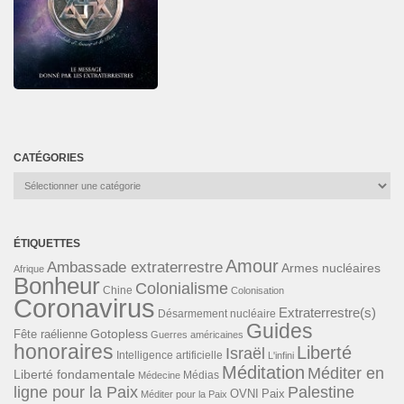
CATÉGORIES
Catégories
ÉTIQUETTES
Amour
Ambassade extraterrestre
Armes nucléaires
Afrique
Bonheur
Colonialisme
Chine
Colonisation
Coronavirus
Extraterrestre(s)
Désarmement nucléaire
Guides
Gotopless
Fête raélienne
Guerres américaines
honoraires
Liberté
Israël
Intelligence artificielle
L'infini
Méditation
Méditer en
Liberté fondamentale
Médias
Médecine
ligne pour la Paix
Palestine
Paix
OVNI
Méditer pour la Paix