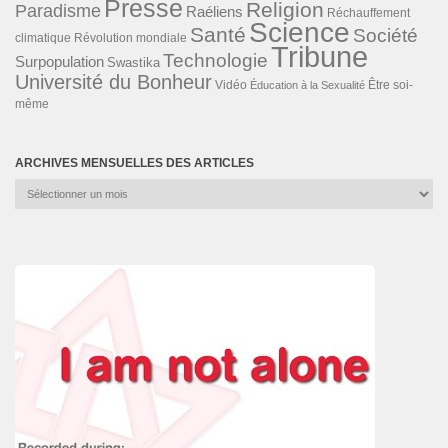
Presse
Religion
Paradisme
Raéliens
Réchauffement
Science
Santé
Société
Révolution mondiale
climatique
Tribune
Technologie
Surpopulation
Swastika
Université du Bonheur
Vidéo
Éducation à la Sexualité
Être soi-
même
ARCHIVES MENSUELLES DES ARTICLES
Archives
mensuelles
des
articles