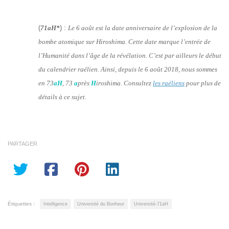
(
71aH*
) :
Le 6 août est la date anniversaire de l’explosion de la
bombe atomique sur Hiroshima. Cette date marque l’entrée de
l’Humanité dans l’âge de la révélation. C’est par ailleurs le début
du calendrier raélien. Ainsi, depuis le 6 août 2018, nous sommes
en 73
aH
, 73
a
près
H
iroshima. Consultez
les raéliens
pour plus de
détails à ce sujet.
PARTAGER
Étiquettes :
Intelligence
Université du Bonheur
Université-71aH