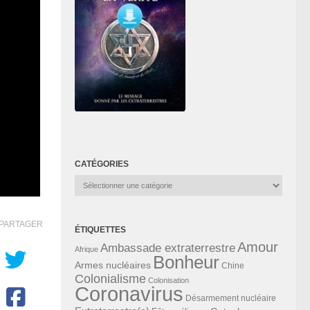
CATÉGORIES
Catégories
PARTAGER
ÉTIQUETTES
Amour
Ambassade extraterrestre
Afrique
Bonheur
Armes nucléaires
Chine
Colonialisme
Colonisation
Coronavirus
Désarmement nucléaire