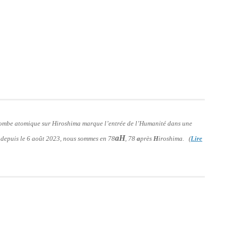
 bombe atomique sur Hiroshima marque l’entrée de l’Humanité dans une
aH
: depuis le 6 août 2023, nous sommes en 78
, 78
a
près
H
iroshima. (
Lire