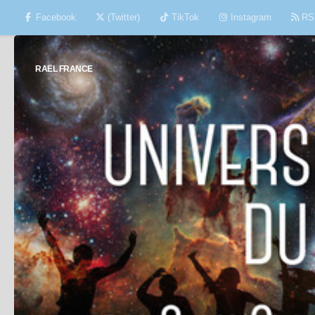
Facebook
(Twitter)
TikTok
Instagram
RS
Skip to content
RAËL FRANCE