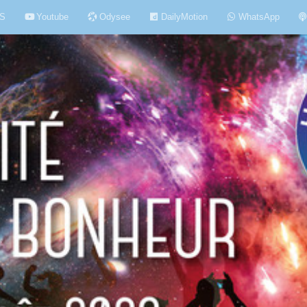
S
Youtube
Odysee
DailyMotion
WhatsApp