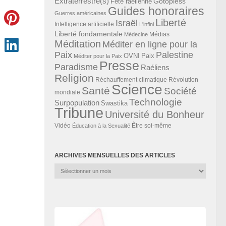
Extraterrestre(s)
Gotopless
Fête raélienne
Guides honoraires
Guerres américaines
Liberté
Israël
Intelligence artificielle
L'infini
Liberté fondamentale
Médias
Médecine
Méditation
Méditer en ligne pour la
Paix
Palestine
Paix
OVNI
Méditer pour la Paix
Presse
Paradisme
Raéliens
Religion
Révolution
Réchauffement climatique
Science
Santé
Société
mondiale
Technologie
Surpopulation
Swastika
Tribune
Université du Bonheur
Vidéo
Éducation à la Sexualité
Être soi-même
ARCHIVES MENSUELLES DES ARTICLES
Archives
mensuelles
des
articles