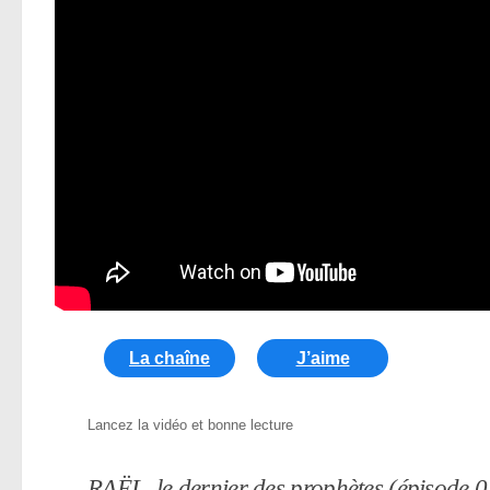
La chaîne
J’aime
Lancez la vidéo et bonne lecture
RAËL, le dernier des prophètes (épisode 0