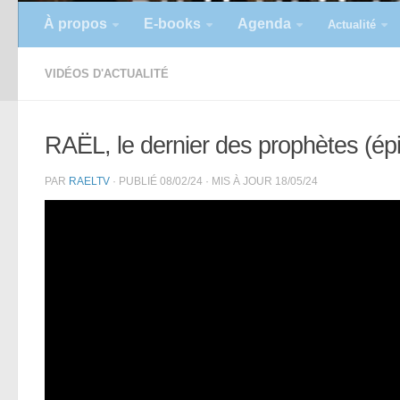
À propos
E-books
Agenda
Actualité
VIDÉOS D'ACTUALITÉ
RAËL, le dernier des prophètes (ép
PAR
RAELTV
· PUBLIÉ
08/02/24
· MIS À JOUR
18/05/24