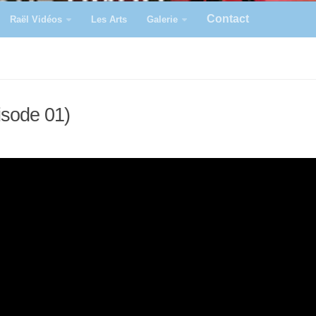
Contact
Raël Vidéos
Les Arts
Galerie
isode 01)