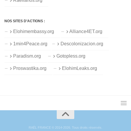
Raelianos.org
NOS SITES D’ACTIONS :
Elohimembassy.org
Alliance4ET.org
1min4Peace.org
Descolonizacion.org
Paradism.org
Gotopless.org
Proswastika.org
ElohimLeaks.org
RAËL FRANCE © 2014-2026. Tous droits réservés.