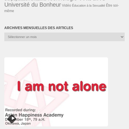
Université du Bonheur
Vidéo
Éducation à la Sexualité
Être soi-
même
ARCHIVES MENSUELLES DES ARTICLES
Archives
mensuelles
des
articles