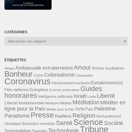
CATÉGORIES
Catégories
ÉTIQUETTES
Amour
Ambassade extraterrestre
Armes nucléaires
Afrique
Bonheur
Colonialisme
Chine
Colonisation
Coronavirus
Extraterrestre(s)
Désarmement nucléaire
Guides
Gotopless
Fête raélienne
Guerres américaines
honoraires
Liberté
Israël
Intelligence artificielle
L'infini
Méditation
Méditer en
Liberté fondamentale
Médias
Médecine
ligne pour la Paix
Palestine
Paix
OVNI
Méditer pour la Paix
Presse
Religion
Paradisme
Raéliens
Réchauffement
Science
Santé
Société
Révolution mondiale
climatique
Tribune
Technologie
Surpopulation
Swastika