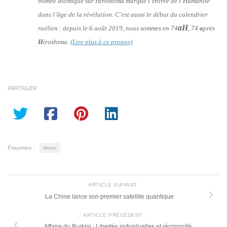
bombe atomique sur Hiroshima marque l’entrée de l’Humanité
dans l’âge de la révélation. C’est aussi le début du calendrier
aH
raélien : depuis le 6 août 2019, nous sommes en 74
, 74
a
près
H
iroshima.
(Lire plus à ce propos)
PARTAGER
Étiquettes :
Amour
ARTICLE SUIVANT
La Chine lance son premier satellite quantique
ARTICLE PRÉCÉDENT
Affaire du Burkini : Libertés individuelles et réciprocité