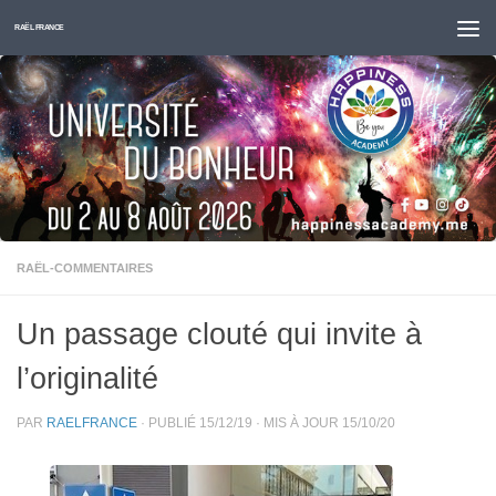
Skip to content
RAËL FRANCE
RAËL-COMMENTAIRES
Un passage clouté qui invite à
l’originalité
PAR
RAELFRANCE
· PUBLIÉ
15/12/19
· MIS À JOUR
15/10/20