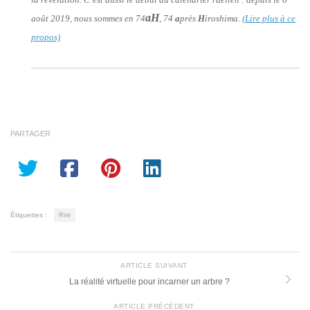
aH
août 2019, nous sommes en 74
, 74
a
près
H
iroshima.
(Lire plus à ce
propos)
PARTAGER
Étiquettes :
Rire
ARTICLE SUIVANT
La réalité virtuelle pour incarner un arbre ?
ARTICLE PRÉCÉDENT