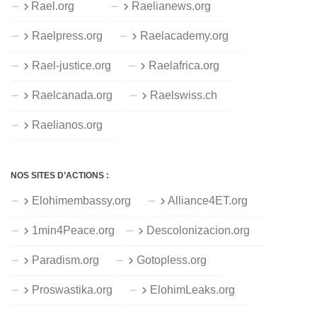
Rael.org
Raelianews.org
Raelpress.org
Raelacademy.org
Rael-justice.org
Raelafrica.org
Raelcanada.org
Raelswiss.ch
Raelianos.org
NOS SITES D’ACTIONS :
Elohimembassy.org
Alliance4ET.org
1min4Peace.org
Descolonizacion.org
Paradism.org
Gotopless.org
Proswastika.org
ElohimLeaks.org