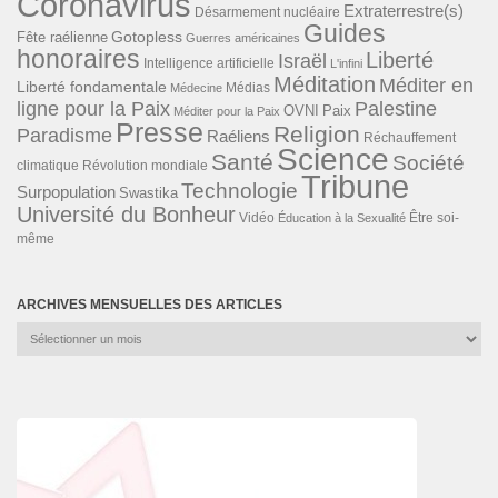
Coronavirus
Extraterrestre(s)
Désarmement nucléaire
Guides
Gotopless
Fête raélienne
Guerres américaines
honoraires
Liberté
Israël
Intelligence artificielle
L'infini
Méditation
Méditer en
Liberté fondamentale
Médias
Médecine
ligne pour la Paix
Palestine
Paix
OVNI
Méditer pour la Paix
Presse
Religion
Paradisme
Raéliens
Réchauffement
Science
Santé
Société
Révolution mondiale
climatique
Tribune
Technologie
Surpopulation
Swastika
Université du Bonheur
Vidéo
Éducation à la Sexualité
Être soi-
même
ARCHIVES MENSUELLES DES ARTICLES
Archives
mensuelles
des
articles