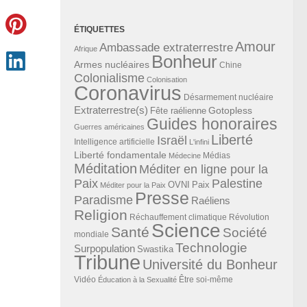
ÉTIQUETTES
Amour
Ambassade extraterrestre
Afrique
Bonheur
Armes nucléaires
Chine
Colonialisme
Colonisation
Coronavirus
Désarmement nucléaire
Extraterrestre(s)
Gotopless
Fête raélienne
Guides honoraires
Guerres américaines
Liberté
Israël
Intelligence artificielle
L'infini
Liberté fondamentale
Médias
Médecine
Méditation
Méditer en ligne pour la
Paix
Palestine
Paix
OVNI
Méditer pour la Paix
Presse
Paradisme
Raéliens
Religion
Révolution
Réchauffement climatique
Science
Santé
Société
mondiale
Technologie
Surpopulation
Swastika
Tribune
Université du Bonheur
Vidéo
Éducation à la Sexualité
Être soi-même