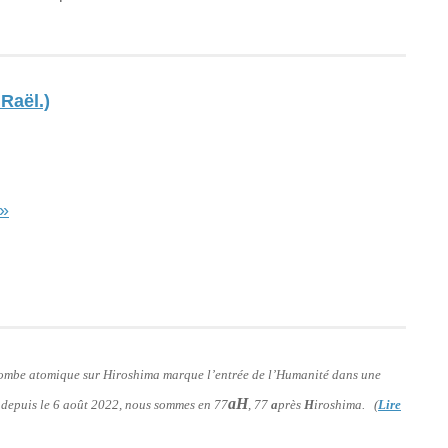
Raël.)
 »
 bombe atomique sur Hiroshima marque l’entrée de l’Humanité dans une
aH
: depuis le 6 août 2022, nous sommes en 77
, 77
a
près
H
iroshima. (
Lire