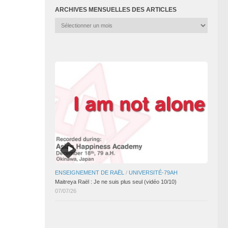
ARCHIVES MENSUELLES DES ARTICLES
Archives
mensuelles
des
articles
ENSEIGNEMENT DE RAËL
/
UNIVERSITÉ-79AH
Maitreya Raël : Je ne suis plus seul (vidéo 10/10)
07/07/26