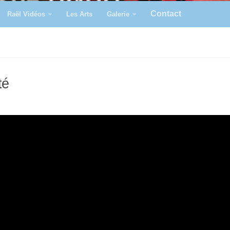
Contact
Raël Vidéos
Les Arts
Galerie
té