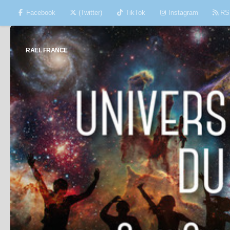
Facebook
(Twitter)
TikTok
Instagram
RS
Skip to content
RAËL FRANCE