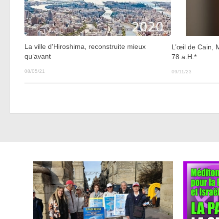
La ville d’Hiroshima, reconstruite mieux
L’œil de Cain,
qu’avant
78 a.H.*
08/05/21
09/11/23