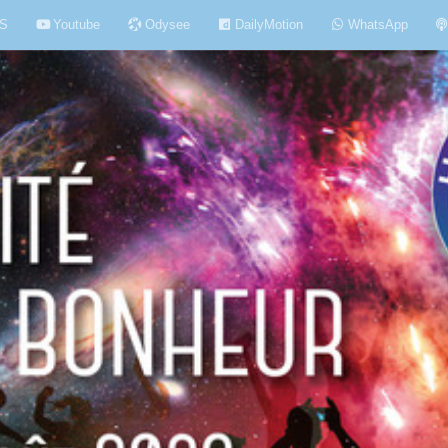
S
Youtube
Odysee
DailyMotion
WhatsApp