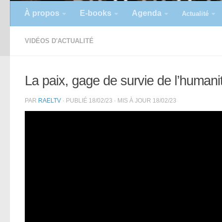
À propos
E-books
Agenda
Actualité
VIDÉOS D'ACTUALITÉ
La paix, gage de survie de l’humani
PAR
RAELTV
· PUBLIÉ
18/02/23
· MIS À JOUR
18/02/23