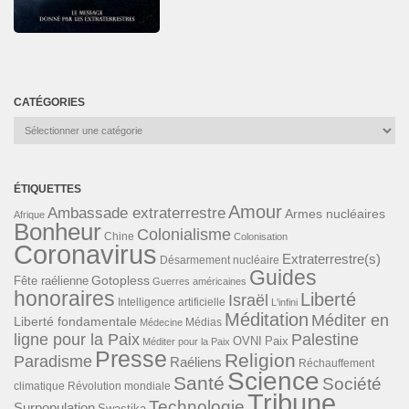
CATÉGORIES
Catégories
ÉTIQUETTES
Amour
Ambassade extraterrestre
Armes nucléaires
Afrique
Bonheur
Colonialisme
Chine
Colonisation
Coronavirus
Extraterrestre(s)
Désarmement nucléaire
Guides
Gotopless
Fête raélienne
Guerres américaines
honoraires
Liberté
Israël
Intelligence artificielle
L'infini
Méditation
Méditer en
Liberté fondamentale
Médias
Médecine
ligne pour la Paix
Palestine
Paix
OVNI
Méditer pour la Paix
Presse
Religion
Paradisme
Raéliens
Réchauffement
Science
Santé
Société
Révolution mondiale
climatique
Tribune
Technologie
Surpopulation
Swastika