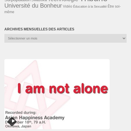
Université du Bonheur
Vidéo
Éducation à la Sexualité
Être soi-
même
ARCHIVES MENSUELLES DES ARTICLES
Archives
mensuelles
des
articles