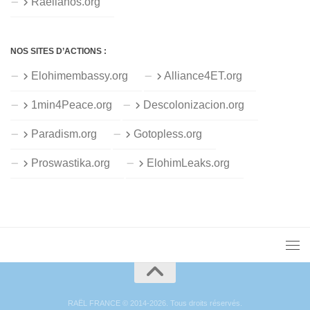
Raelianos.org
NOS SITES D’ACTIONS :
Elohimembassy.org
Alliance4ET.org
1min4Peace.org
Descolonizacion.org
Paradism.org
Gotopless.org
Proswastika.org
ElohimLeaks.org
RAËL FRANCE © 2014-2026. Tous droits réservés.