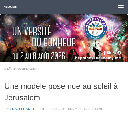
Skip to content
RAËL FRANCE
RAËL-COMMENTAIRES
Une modèle pose nue au soleil à
Jérusalem
PAR
RAELFRANCE
· PUBLIÉ
29/06/18
· MIS À JOUR
31/10/20