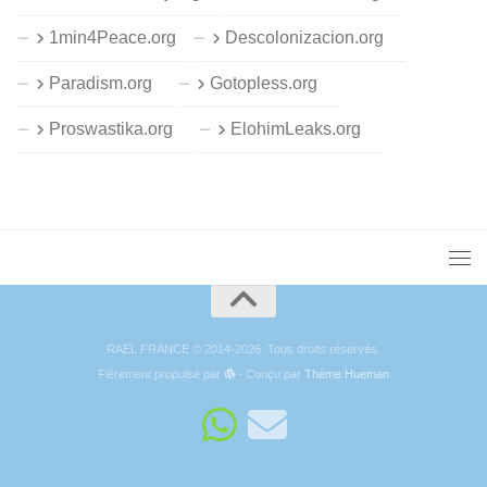
1min4Peace.org
Descolonizacion.org
Paradism.org
Gotopless.org
Proswastika.org
ElohimLeaks.org
RAËL FRANCE © 2014-2026. Tous droits réservés.
Fièrement propulsé par
- Conçu par
Thème Hueman