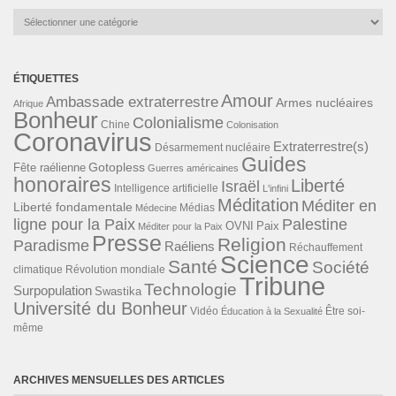
Catégories
ÉTIQUETTES
Amour
Ambassade extraterrestre
Armes nucléaires
Afrique
Bonheur
Colonialisme
Chine
Colonisation
Coronavirus
Extraterrestre(s)
Désarmement nucléaire
Guides
Gotopless
Fête raélienne
Guerres américaines
honoraires
Liberté
Israël
Intelligence artificielle
L'infini
Méditation
Méditer en
Liberté fondamentale
Médias
Médecine
ligne pour la Paix
Palestine
Paix
OVNI
Méditer pour la Paix
Presse
Religion
Paradisme
Raéliens
Réchauffement
Science
Santé
Société
Révolution mondiale
climatique
Tribune
Technologie
Surpopulation
Swastika
Université du Bonheur
Vidéo
Éducation à la Sexualité
Être soi-
même
ARCHIVES MENSUELLES DES ARTICLES