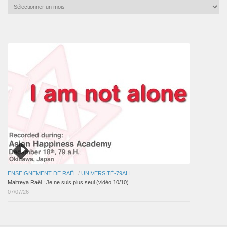
Archives
mensuelles
des
articles
ENSEIGNEMENT DE RAËL
/
UNIVERSITÉ-79AH
Maitreya Raël : Je ne suis plus seul (vidéo 10/10)
07/07/26