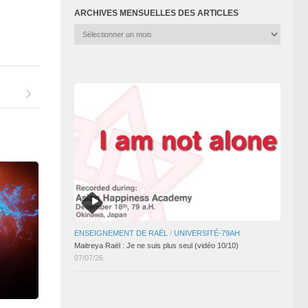
ARCHIVES MENSUELLES DES ARTICLES
Archives
mensuelles
des
articles
ENSEIGNEMENT DE RAËL
/
UNIVERSITÉ-79AH
Maitreya Raël : Je ne suis plus seul (vidéo 10/10)
07/07/26