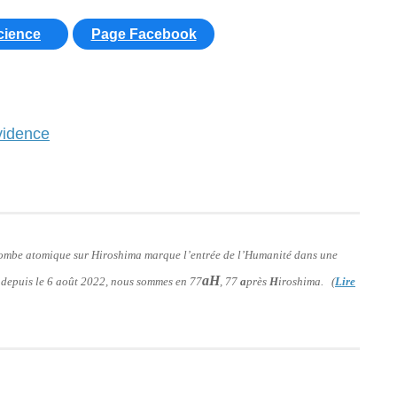
cience
Page Facebook
vidence
 bombe atomique sur Hiroshima marque l’entrée de l’Humanité dans une
aH
: depuis le 6 août 2022, nous sommes en 77
, 77
a
près
H
iroshima. (
Lire