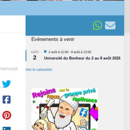
Évènements à venir
Mis
2 août à 11:00
-
8 août à 13:00
AOÛT
2
en
Université du Bonheur du 2 au 8 août 2026
avant
PARTAGER
Voir le calendrier