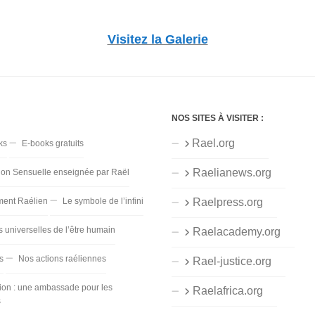
Visitez la Galerie
NOS SITES À VISITER :
Rael.org
ks
E-books gratuits
Raelianews.org
ion Sensuelle enseignée par Raël
ent Raélien
Le symbole de l’infini
Raelpress.org
s universelles de l’être humain
Raelacademy.org
s
Nos actions raéliennes
Rael-justice.org
ion : une ambassade pour les
Raelafrica.org
s