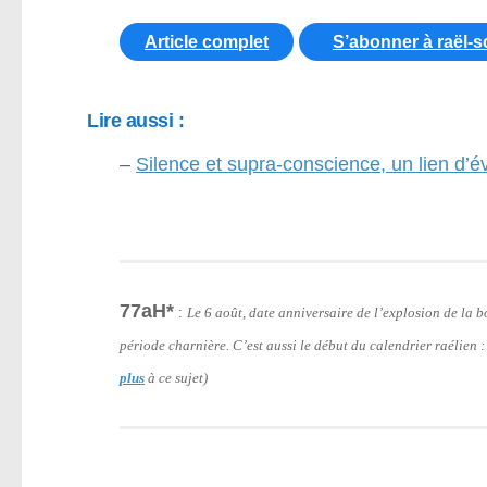
Article complet
S’abonner à raël-s
Lire aussi :
–
Silence et supra-conscience, un lien d’é
77aH*
:
Le 6 août, date anniversaire de l’explosion de la
période charnière. C’est aussi le début du calendrier raélien 
plus
à ce sujet)