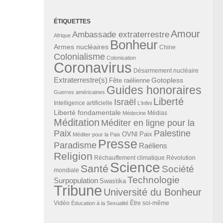
ÉTIQUETTES
Amour
Ambassade extraterrestre
Afrique
Bonheur
Armes nucléaires
Chine
Colonialisme
Colonisation
Coronavirus
Désarmement nucléaire
Extraterrestre(s)
Gotopless
Fête raélienne
Guides honoraires
Guerres américaines
Liberté
Israël
Intelligence artificielle
L'infini
Liberté fondamentale
Médias
Médecine
Méditation
Méditer en ligne pour la
Paix
Palestine
Paix
OVNI
Méditer pour la Paix
Presse
Paradisme
Raéliens
Religion
Révolution
Réchauffement climatique
Science
Santé
Société
mondiale
Technologie
Surpopulation
Swastika
Tribune
Université du Bonheur
Vidéo
Éducation à la Sexualité
Être soi-même