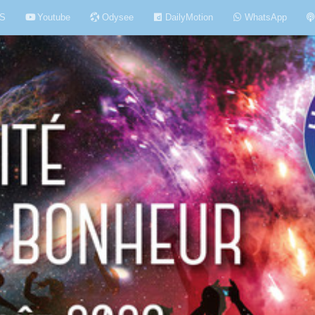
S
Youtube
Odysee
DailyMotion
WhatsApp