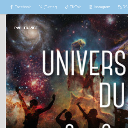
Facebook
(Twitter)
TikTok
Instagram
RS
Skip to content
RAËL FRANCE