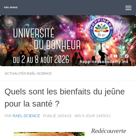
Skip to content
RAËL FRANCE
ACTUALITÉS RAËL-SCIENCE
Quels sont les bienfaits du jeûne
pour la santé ?
PAR
RAEL-SCIENCE
· PUBLIÉ
18/04/16
· MIS À JOUR
24/05/21
Redécouverte