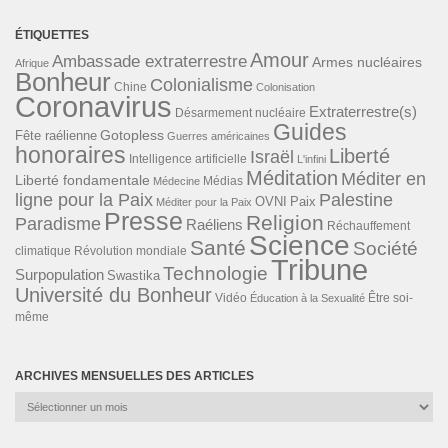
ÉTIQUETTES
Amour
Ambassade extraterrestre
Armes nucléaires
Afrique
Bonheur
Colonialisme
Chine
Colonisation
Coronavirus
Extraterrestre(s)
Désarmement nucléaire
Guides
Gotopless
Fête raélienne
Guerres américaines
honoraires
Liberté
Israël
Intelligence artificielle
L'infini
Méditation
Méditer en
Liberté fondamentale
Médias
Médecine
ligne pour la Paix
Palestine
Paix
OVNI
Méditer pour la Paix
Presse
Religion
Paradisme
Raéliens
Réchauffement
Science
Santé
Société
Révolution mondiale
climatique
Tribune
Technologie
Surpopulation
Swastika
Université du Bonheur
Vidéo
Éducation à la Sexualité
Être soi-
même
ARCHIVES MENSUELLES DES ARTICLES
Archives
mensuelles
des