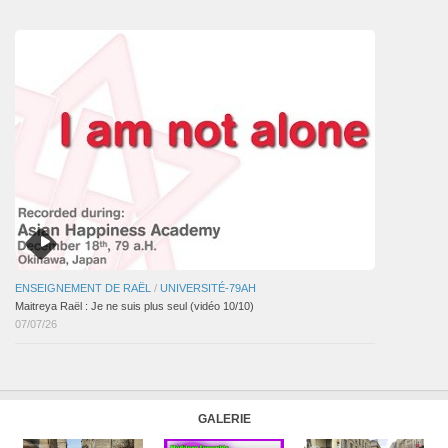
articles
ENSEIGNEMENT DE RAËL
/
UNIVERSITÉ-79AH
Maitreya Raël : Je ne suis plus seul (vidéo 10/10)
07/07/26
GALERIE