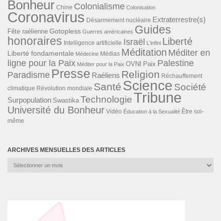
Bonheur
Colonialisme
Chine
Colonisation
Coronavirus
Extraterrestre(s)
Désarmement nucléaire
Guides
Gotopless
Fête raélienne
Guerres américaines
honoraires
Liberté
Israël
Intelligence artificielle
L'infini
Méditation
Méditer en
Liberté fondamentale
Médias
Médecine
ligne pour la Paix
Palestine
Paix
OVNI
Méditer pour la Paix
Presse
Religion
Paradisme
Raéliens
Réchauffement
Science
Santé
Société
Révolution mondiale
climatique
Tribune
Technologie
Surpopulation
Swastika
Université du Bonheur
Vidéo
Éducation à la Sexualité
Être soi-
même
ARCHIVES MENSUELLES DES ARTICLES
Archives
mensuelles
des
articles