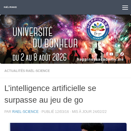
Skip to content
RAËL FRANCE
ACTUALITÉS RAËL-SCIENCE
L’intelligence artificielle se
surpasse au jeu de go
PAR
RAEL-SCIENCE
· PUBLIÉ
12/03/16
· MIS À JOUR
24/02/22