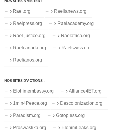
NOS SITES À VISITER :
Rael.org
Raelianews.org
Raelpress.org
Raelacademy.org
Rael-justice.org
Raelafrica.org
Raelcanada.org
Raelswiss.ch
Raelianos.org
NOS SITES D’ACTIONS :
Elohimembassy.org
Alliance4ET.org
1min4Peace.org
Descolonizacion.org
Paradism.org
Gotopless.org
Proswastika.org
ElohimLeaks.org