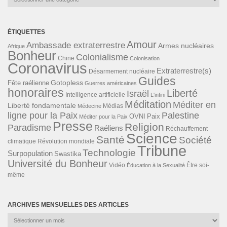
ÉTIQUETTES
Amour
Ambassade extraterrestre
Armes nucléaires
Afrique
Bonheur
Colonialisme
Chine
Colonisation
Coronavirus
Extraterrestre(s)
Désarmement nucléaire
Guides
Gotopless
Fête raélienne
Guerres américaines
honoraires
Liberté
Israël
Intelligence artificielle
L'infini
Méditation
Méditer en
Liberté fondamentale
Médias
Médecine
ligne pour la Paix
Palestine
Paix
OVNI
Méditer pour la Paix
Presse
Religion
Paradisme
Raéliens
Réchauffement
Science
Santé
Société
Révolution mondiale
climatique
Tribune
Technologie
Surpopulation
Swastika
Université du Bonheur
Vidéo
Éducation à la Sexualité
Être soi-
même
ARCHIVES MENSUELLES DES ARTICLES
Archives
mensuelles