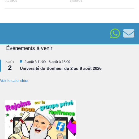
09/10/21
12/09/21
Évènements à venir
Mis
2 août à 11:00
-
8 août à 13:00
AOÛT
2
en
Université du Bonheur du 2 au 8 août 2026
avant
Voir le calendrier