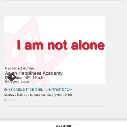
des
articles
ENSEIGNEMENT DE RAËL
/
UNIVERSITÉ-79AH
Maitreya Raël : Je ne suis plus seul (vidéo 10/10)
07/07/26
GALERIE