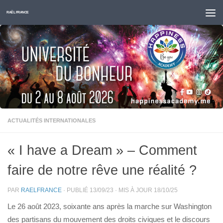
Skip to content
RAËL FRANCE
ACTUALITÉS INTERNATIONALES
« I have a Dream » – Comment
faire de notre rêve une réalité ?
PAR
RAELFRANCE
· PUBLIÉ
13/09/23
· MIS À JOUR
18/10/25
Le 26 août 2023, soixante ans après la marche sur Washington
des partisans du mouvement des droits civiques et le discours