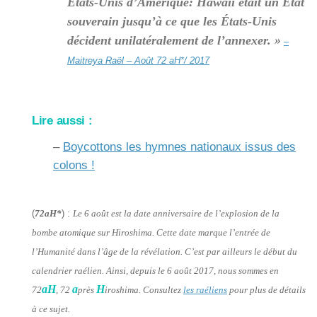
États-Unis d’Amérique: Hawaii était un État
souverain jusqu’à ce que les États-Unis
décident unilatéralement de l’annexer. »
–
Maitreya Raël – Août 72 aH*/ 2017
Lire aussi :
–
Boycottons les hymnes nationaux issus des
colons !
(
72aH*
) :
Le 6 août est la date anniversaire de l’explosion de la
bombe atomique sur Hiroshima. Cette date marque l’entrée de
l’Humanité dans l’âge de la révélation. C’est par ailleurs le début du
calendrier raélien. Ainsi, depuis le 6 août 2017, nous sommes en
aH
a
H
72
, 72
près
iroshima. Consultez
les raéliens
pour plus de détails
à ce sujet.