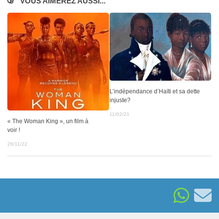
VOUS AIMEREZ AUSSI...
L’indépendance d’Haïti et sa dette
injuste?
11/02/21
« The Woman King », un film à
voir !
26/11/22