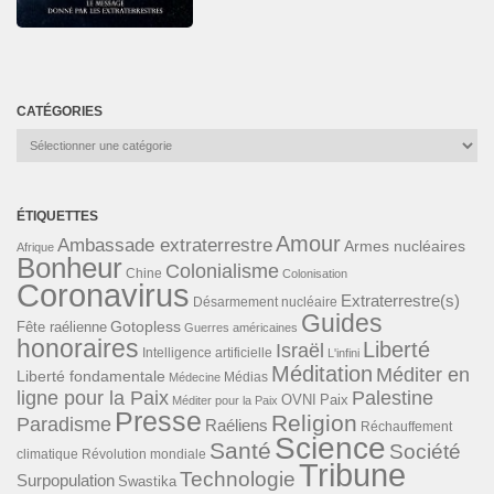
CATÉGORIES
Catégories
ÉTIQUETTES
Amour
Ambassade extraterrestre
Armes nucléaires
Afrique
Bonheur
Colonialisme
Chine
Colonisation
Coronavirus
Extraterrestre(s)
Désarmement nucléaire
Guides
Gotopless
Fête raélienne
Guerres américaines
honoraires
Liberté
Israël
Intelligence artificielle
L'infini
Méditation
Méditer en
Liberté fondamentale
Médias
Médecine
ligne pour la Paix
Palestine
Paix
OVNI
Méditer pour la Paix
Presse
Religion
Paradisme
Raéliens
Réchauffement
Science
Santé
Société
Révolution mondiale
climatique
Tribune
Technologie
Surpopulation
Swastika