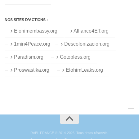
NOS SITES D’ACTIONS :
Elohimembassy.org
Alliance4ET.org
1min4Peace.org
Descolonizacion.org
Paradism.org
Gotopless.org
Proswastika.org
ElohimLeaks.org
RAËL FRANCE © 2014-2026. Tous droits réservés.