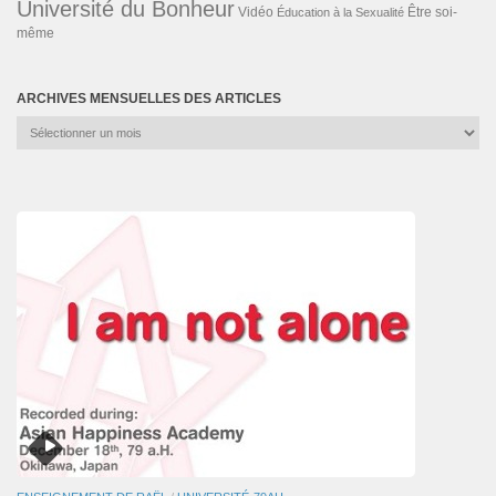
Université du Bonheur
Vidéo
Éducation à la Sexualité
Être soi-
même
ARCHIVES MENSUELLES DES ARTICLES
Archives
mensuelles
des
articles