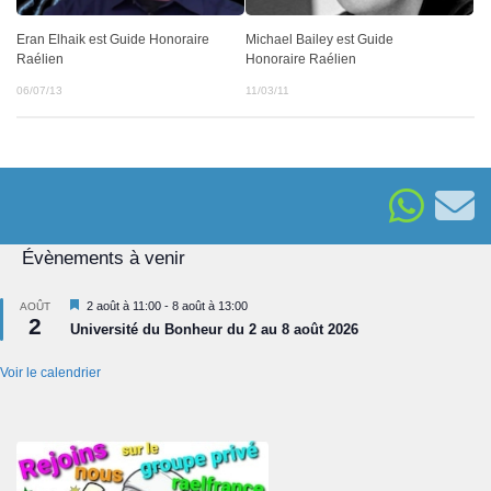
Eran Elhaik est Guide Honoraire
Michael Bailey est Guide
Raélien
Honoraire Raélien
06/07/13
11/03/11
Évènements à venir
Mis
2 août à 11:00
-
8 août à 13:00
AOÛT
2
en
Université du Bonheur du 2 au 8 août 2026
avant
Voir le calendrier