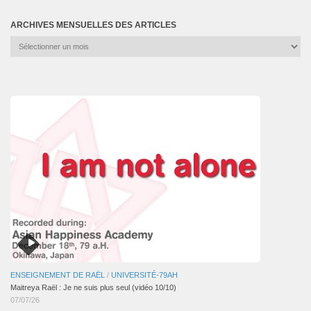
ARCHIVES MENSUELLES DES ARTICLES
Archives
mensuelles
des
articles
ENSEIGNEMENT DE RAËL
/
UNIVERSITÉ-79AH
Maitreya Raël : Je ne suis plus seul (vidéo 10/10)
07/07/26