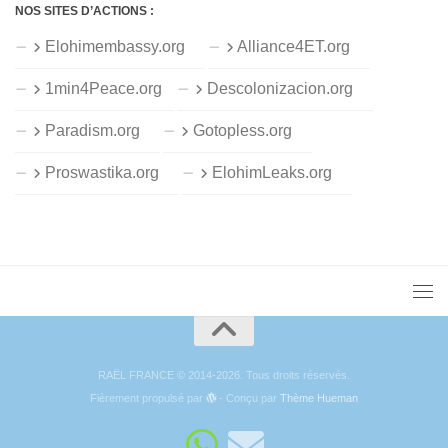
NOS SITES D’ACTIONS :
Elohimembassy.org
Alliance4ET.org
1min4Peace.org
Descolonizacion.org
Paradism.org
Gotopless.org
Proswastika.org
ElohimLeaks.org
RAËL FRANCE © 2014-2026. Tous droits réservés.
Fièrement propulsé par
- Conçu par
Thème Hueman