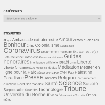
CATÉGORIES
Catégories
ÉTIQUETTES
Amour
Ambassade extraterrestre
Armes nucléaires
Afrique
Bonheur
Colonialisme
Chine
Colonisation
Coronavirus
Extraterrestre(s)
Désarmement nucléaire
Guides
Gotopless
Fête raélienne
Guerres américaines
honoraires
Liberté
Israël
Intelligence artificielle
L'infini
Méditation
Méditer en
Liberté fondamentale
Médias
Médecine
ligne pour la Paix
Palestine
Paix
OVNI
Méditer pour la Paix
Presse
Religion
Paradisme
Raéliens
Réchauffement
Science
Santé
Société
Révolution mondiale
climatique
Tribune
Technologie
Surpopulation
Swastika
Université du Bonheur
Vidéo
Éducation à la Sexualité
Être soi-
même