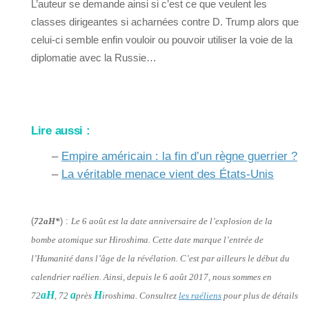
L’auteur se demande ainsi si c’est ce que veulent les
classes dirigeantes si acharnées contre D. Trump alors que
celui-ci semble enfin vouloir ou pouvoir utiliser la voie de la
diplomatie avec la Russie…
Lire aussi :
–
Empire américain : la fin d’un règne guerrier ?
–
La véritable menace vient des États-Unis
(
72aH*
) :
Le 6 août est la date anniversaire de l’explosion de la
bombe atomique sur Hiroshima. Cette date marque l’entrée de
l’Humanité dans l’âge de la révélation. C’est par ailleurs le début du
calendrier raélien. Ainsi, depuis le 6 août 2017, nous sommes en
aH
a
H
72
, 72
près
iroshima. Consultez
les raéliens
pour plus de détails