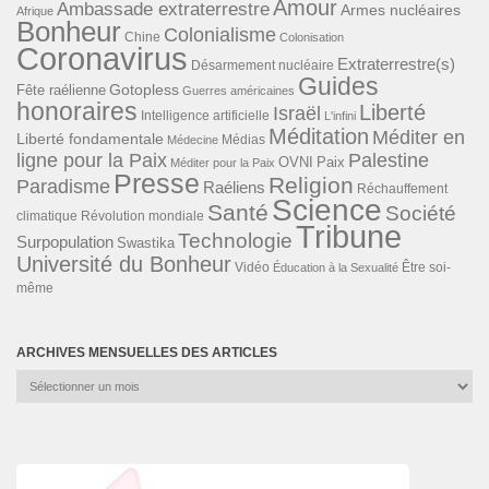
Amour
Ambassade extraterrestre
Armes nucléaires
Afrique
Bonheur
Colonialisme
Chine
Colonisation
Coronavirus
Extraterrestre(s)
Désarmement nucléaire
Guides
Gotopless
Fête raélienne
Guerres américaines
honoraires
Liberté
Israël
Intelligence artificielle
L'infini
Méditation
Méditer en
Liberté fondamentale
Médias
Médecine
ligne pour la Paix
Palestine
Paix
OVNI
Méditer pour la Paix
Presse
Religion
Paradisme
Raéliens
Réchauffement
Science
Santé
Société
Révolution mondiale
climatique
Tribune
Technologie
Surpopulation
Swastika
Université du Bonheur
Vidéo
Éducation à la Sexualité
Être soi-
même
ARCHIVES MENSUELLES DES ARTICLES
Archives
mensuelles
des
articles