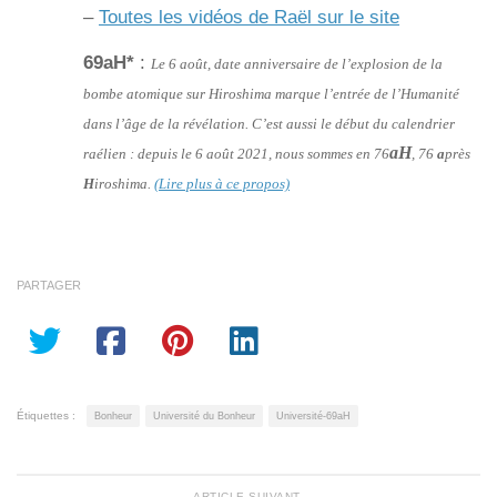
–
Toutes les vidéos de Raël sur le site
69aH*
:
Le 6 août, date anniversaire de l’explosion de la
bombe atomique sur Hiroshima marque l’entrée de l’Humanité
dans l’âge de la révélation. C’est aussi le début du calendrier
aH
raélien : depuis le 6 août 2021, nous sommes en 76
, 76
a
près
H
iroshima.
(Lire plus à ce propos)
PARTAGER
Étiquettes :
Bonheur
Université du Bonheur
Université-69aH
ARTICLE SUIVANT