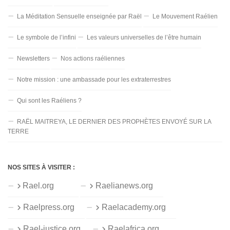
La Méditation Sensuelle enseignée par Raël
Le Mouvement Raélien
Le symbole de l’infini
Les valeurs universelles de l’être humain
Newsletters
Nos actions raéliennes
Notre mission : une ambassade pour les extraterrestres
Qui sont les Raéliens ?
RAËL MAITREYA, LE DERNIER DES PROPHÈTES ENVOYÉ SUR LA
TERRE
NOS SITES À VISITER :
Rael.org
Raelianews.org
Raelpress.org
Raelacademy.org
Rael-justice.org
Raelafrica.org