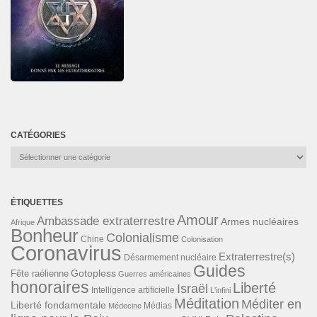
CATÉGORIES
Catégories
ÉTIQUETTES
Amour
Ambassade extraterrestre
Armes nucléaires
Afrique
Bonheur
Colonialisme
Chine
Colonisation
Coronavirus
Extraterrestre(s)
Désarmement nucléaire
Guides
Gotopless
Fête raélienne
Guerres américaines
honoraires
Liberté
Israël
Intelligence artificielle
L'infini
Méditation
Méditer en
Liberté fondamentale
Médias
Médecine