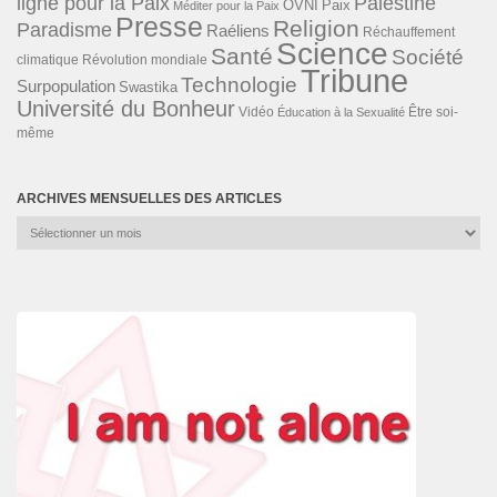
ligne pour la Paix
Palestine
Paix
OVNI
Méditer pour la Paix
Presse
Religion
Paradisme
Raéliens
Réchauffement
Science
Santé
Société
Révolution mondiale
climatique
Tribune
Technologie
Surpopulation
Swastika
Université du Bonheur
Vidéo
Éducation à la Sexualité
Être soi-
même
ARCHIVES MENSUELLES DES ARTICLES
Archives
mensuelles
des
articles