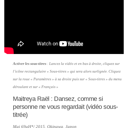
Activer les sous-titres
: Lancez la vidéo et en bas à droite, cliquez sur
l’icône rectangulaire « Sous-titres » qui sera alors surlignée. Cliquez
sur la roue « Paramètres » à sa droite puis sur « Sous-titres » du menu
déroulant et sur « Français »
Maitreya Raël : Dansez, comme si
personne ne vous regardait (vidéo sous-
titrée)
Mai 69aH*/ 2015, Okinawa, Japon