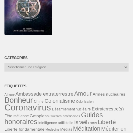
CATÉGORIES
Catégories
ÉTIQUETTES
Amour
Ambassade extraterrestre
Armes nucléaires
Afrique
Bonheur
Colonialisme
Chine
Colonisation
Coronavirus
Extraterrestre(s)
Désarmement nucléaire
Guides
Gotopless
Fête raélienne
Guerres américaines
honoraires
Liberté
Israël
Intelligence artificielle
L'infini
Méditation
Méditer en
Liberté fondamentale
Médias
Médecine