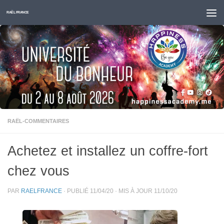
Skip to content
RAËL FRANCE
RAËL-COMMENTAIRES
Achetez et installez un coffre-fort
chez vous
PAR
RAELFRANCE
· PUBLIÉ
11/04/20
· MIS À JOUR
11/10/20