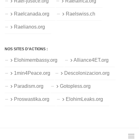
Rael-justice.org
Raelafrica.org
Raelcanada.org
Raelswiss.ch
Raelianos.org
NOS SITES D’ACTIONS :
Elohimembassy.org
Alliance4ET.org
1min4Peace.org
Descolonizacion.org
Paradism.org
Gotopless.org
Proswastika.org
ElohimLeaks.org