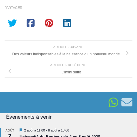
PARTAGER
ARTICLE SUIVANT
Des valeurs indispensables à la naissance d’un nouveau monde
ARTICLE PRÉCÉDENT
L’infini suffit
Évènements à venir
Mis
2 août à 11:00
-
8 août à 13:00
AOÛT
2
en
Université du Bonheur du 2 au 8 août 2026