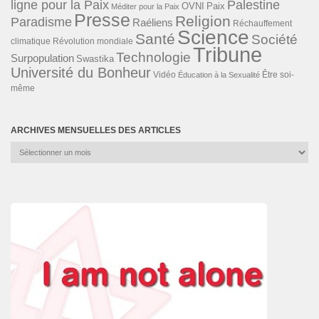
ligne pour la Paix
Palestine
Paix
OVNI
Méditer pour la Paix
Presse
Religion
Paradisme
Raéliens
Réchauffement
Science
Santé
Société
Révolution mondiale
climatique
Tribune
Technologie
Surpopulation
Swastika
Université du Bonheur
Vidéo
Éducation à la Sexualité
Être soi-
même
ARCHIVES MENSUELLES DES ARTICLES
Archives
mensuelles
des
articles