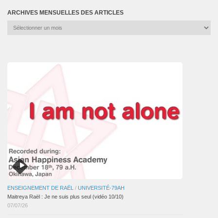
ARCHIVES MENSUELLES DES ARTICLES
Archives
mensuelles
des
articles
ENSEIGNEMENT DE RAËL
/
UNIVERSITÉ-79AH
Maitreya Raël : Je ne suis plus seul (vidéo 10/10)
07/07/26