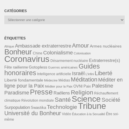
CATÉGORIES
Catégories
ÉTIQUETTES
Amour
Ambassade extraterrestre
Armes nucléaires
Afrique
Bonheur
Colonialisme
Chine
Colonisation
Coronavirus
Extraterrestre(s)
Désarmement nucléaire
Guides
Gotopless
Fête raélienne
Guerres américaines
honoraires
Liberté
Israël
Intelligence artificielle
L'infini
Méditation
Méditer en
Liberté fondamentale
Médias
Médecine
ligne pour la Paix
Palestine
Paix
OVNI
Méditer pour la Paix
Presse
Religion
Paradisme
Raéliens
Réchauffement
Science
Santé
Société
Révolution mondiale
climatique
Tribune
Technologie
Surpopulation
Swastika
Université du Bonheur
Vidéo
Éducation à la Sexualité
Être soi-
même