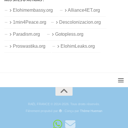
NOS SITES D’ACTIONS :
Elohimembassy.org
Alliance4ET.org
1min4Peace.org
Descolonizacion.org
Paradism.org
Gotopless.org
Proswastika.org
ElohimLeaks.org
RAËL FRANCE © 2014-2026. Tous droits réservés.
Fièrement propulsé par
- Conçu par
Thème Hueman