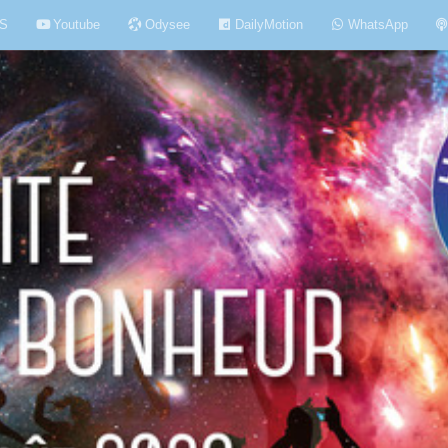
S
Youtube
Odysee
DailyMotion
WhatsApp