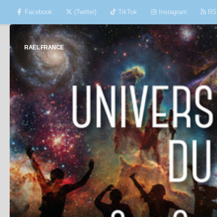
Facebook
(Twitter)
TikTok
Instagram
RS
Skip to content
RAËL FRANCE