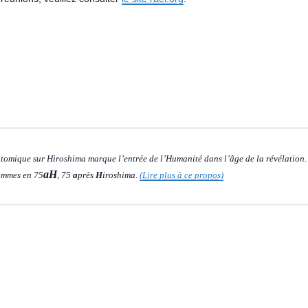
atomique sur Hiroshima marque l’entrée de l’Humanité dans l’âge de la révélation.
aH
sommes en 75
, 75
a
près
H
iroshima.
(Lire plus à ce propos)