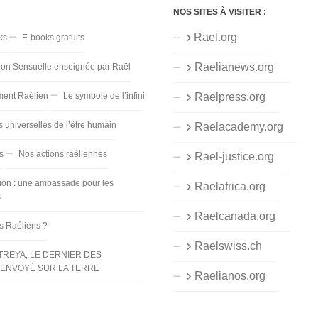
NOS SITES À VISITER :
Rael.org
ks
E-books gratuits
Raelianews.org
ion Sensuelle enseignée par Raël
ent Raélien
Le symbole de l’infini
Raelpress.org
s universelles de l’être humain
Raelacademy.org
s
Nos actions raéliennes
Rael-justice.org
ion : une ambassade pour les
Raelafrica.org
s
Raelcanada.org
es Raéliens ?
Raelswiss.ch
TREYA, LE DERNIER DES
ENVOYÉ SUR LA TERRE
Raelianos.org