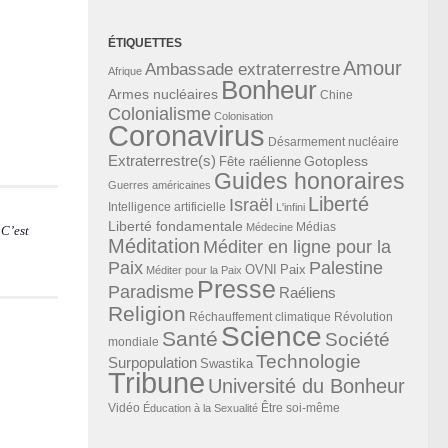
ÉTIQUETTES
Amour
Ambassade extraterrestre
Afrique
Bonheur
Armes nucléaires
Chine
Colonialisme
Colonisation
Coronavirus
Désarmement nucléaire
Extraterrestre(s)
Gotopless
Fête raélienne
Guides honoraires
Guerres américaines
Liberté
Israël
Intelligence artificielle
L'infini
Liberté fondamentale
Médias
Médecine
 C’est
Méditation
Méditer en ligne pour la
Paix
Palestine
Paix
OVNI
Méditer pour la Paix
Presse
Paradisme
Raéliens
Religion
Révolution
Réchauffement climatique
Science
Santé
Société
mondiale
Technologie
Surpopulation
Swastika
Tribune
Université du Bonheur
Vidéo
Éducation à la Sexualité
Être soi-même