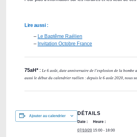
Lire aussi :
–
Le Baptême Raélien
–
Invitation Octobre France
75aH*
:
Le 6 août, date anniversaire de l’explosion de la bombe 
aussi le début du calendrier raélien : depuis le 6 août 2020, nous 
DÉTAILS
Ajouter au calendrier
Date :
Heure :
07/10/20
15:00 - 18:00