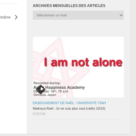
ARCHIVES MENSUELLES DES ARTICLES
Archives
ctobre
mensuelles
des
articles
ENSEIGNEMENT DE RAËL
/
UNIVERSITÉ-79AH
Maitreya Raël : Je ne suis plus seul (vidéo 10/10)
07/07/26