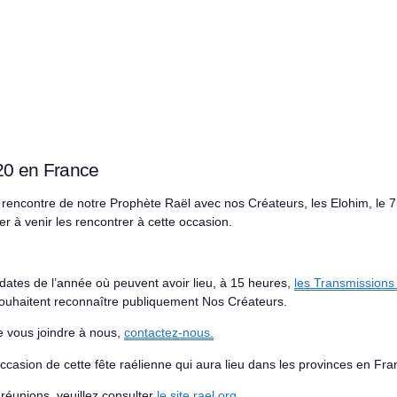
20 en France
e rencontre de notre Prophète Raël avec nos Créateurs, les Elohim, le 7
er à venir les rencontrer à cette occasion.
ates de l’année où peuvent avoir lieu, à 15 heures,
les Transmissions
ouhaitent reconnaître publiquement Nos Créateurs.
e vous joindre à nous,
contactez-nous.
’occasion de cette fête raélienne qui aura lieu dans les provinces en Fra
 réunions, veuillez consulter
le site rael.org
.