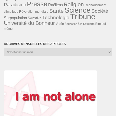
Presse
Religion
Paradisme
Raéliens
Réchauffement
Science
Santé
Société
Révolution mondiale
climatique
Tribune
Technologie
Surpopulation
Swastika
Université du Bonheur
Vidéo
Éducation à la Sexualité
Être soi-
même
ARCHIVES MENSUELLES DES ARTICLES
Archives
mensuelles
des
articles