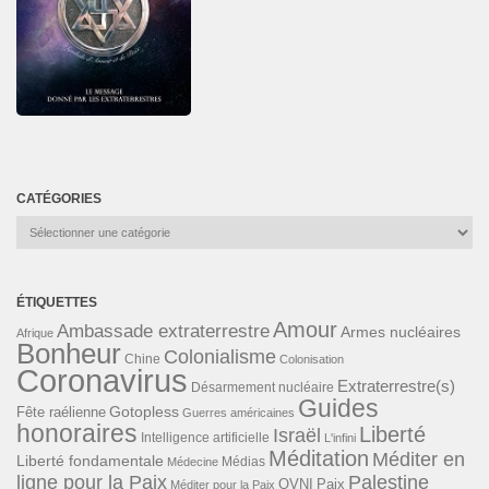
CATÉGORIES
Catégories
ÉTIQUETTES
Amour
Ambassade extraterrestre
Armes nucléaires
Afrique
Bonheur
Colonialisme
Chine
Colonisation
Coronavirus
Extraterrestre(s)
Désarmement nucléaire
Guides
Gotopless
Fête raélienne
Guerres américaines
honoraires
Liberté
Israël
Intelligence artificielle
L'infini
Méditation
Méditer en
Liberté fondamentale
Médias
Médecine
ligne pour la Paix
Palestine
Paix
OVNI
Méditer pour la Paix