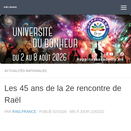
Skip to content
RAËL FRANCE
ACTUALITÉS NATIONALES
Les 45 ans de la 2e rencontre de
Raël
PAR
RAELFRANCE
· PUBLIÉ
02/10/20
· MIS À JOUR
22/02/22