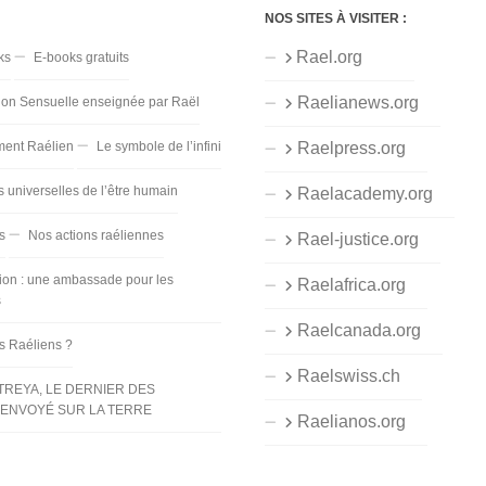
NOS SITES À VISITER :
Rael.org
ks
E-books gratuits
Raelianews.org
ion Sensuelle enseignée par Raël
ent Raélien
Le symbole de l’infini
Raelpress.org
s universelles de l’être humain
Raelacademy.org
s
Nos actions raéliennes
Rael-justice.org
ion : une ambassade pour les
Raelafrica.org
s
Raelcanada.org
es Raéliens ?
Raelswiss.ch
TREYA, LE DERNIER DES
ENVOYÉ SUR LA TERRE
Raelianos.org