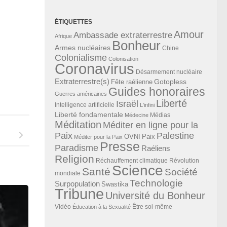
ÉTIQUETTES
Amour
Ambassade extraterrestre
Afrique
Bonheur
Armes nucléaires
Chine
Colonialisme
Colonisation
Coronavirus
Désarmement nucléaire
Extraterrestre(s)
Gotopless
Fête raélienne
Guides honoraires
Guerres américaines
Liberté
Israël
Intelligence artificielle
L'infini
Liberté fondamentale
Médias
Médecine
Méditation
Méditer en ligne pour la
Paix
Palestine
Paix
OVNI
Méditer pour la Paix
Presse
Paradisme
Raéliens
Religion
Révolution
Réchauffement climatique
Science
Santé
Société
mondiale
Technologie
Surpopulation
Swastika
Tribune
Université du Bonheur
Vidéo
Éducation à la Sexualité
Être soi-même