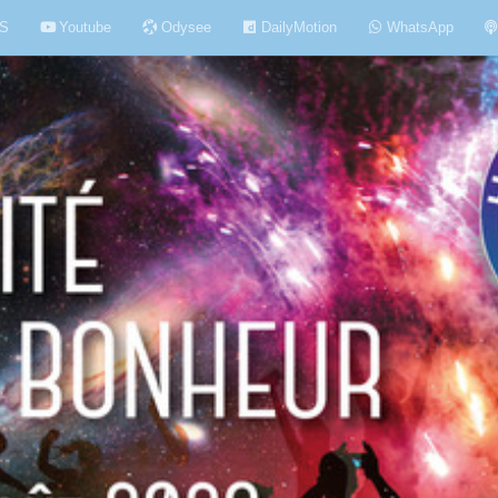
S
Youtube
Odysee
DailyMotion
WhatsApp