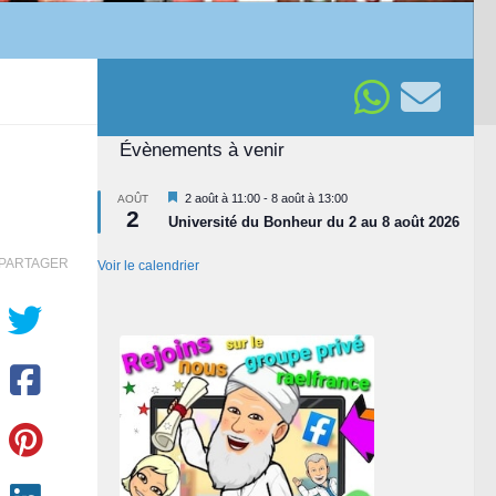
Évènements à venir
Mis
2 août à 11:00
-
8 août à 13:00
AOÛT
2
en
Université du Bonheur du 2 au 8 août 2026
avant
PARTAGER
Voir le calendrier