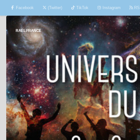
Facebook
(Twitter)
TikTok
Instagram
RS
Skip to content
RAËL FRANCE