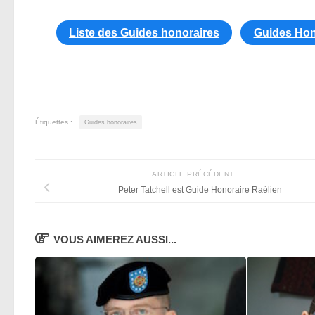
Liste des Guides honoraires
Guides Hon
Étiquettes :
Guides honoraires
ARTICLE PRÉCÉDENT
Peter Tatchell est Guide Honoraire Raélien
VOUS AIMEREZ AUSSI...