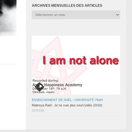
ARCHIVES MENSUELLES DES ARTICLES
Archives
mensuelles
des
articles
ENSEIGNEMENT DE RAËL
/
UNIVERSITÉ-79AH
Maitreya Raël : Je ne suis plus seul (vidéo 10/10)
07/07/26