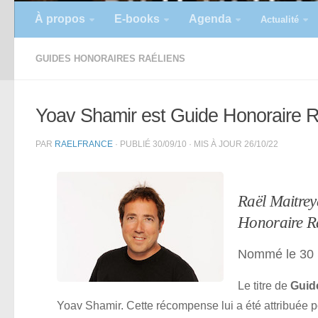
À propos
E-books
Agenda
Actualité
GUIDES HONORAIRES RAÉLIENS
Yoav Shamir est Guide Honoraire R
PAR
RAELFRANCE
· PUBLIÉ
30/09/10
· MIS À JOUR
26/10/22
Raël Maitre
Honoraire R
Nommé le 30
Le titre de
Guid
Yoav Shamir. Cette récompense lui a été attribuée p