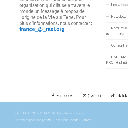
organisation qui diffuse à travers le
Les valeur
monde un Message à propos de
Newsletter
l’origine de la Vie sur Terre. Pour
plus d’informations, nous contacter :
france_@_rael.org
Notre miss
extraterrestre
Qui sont l
RAËL MAI
PROPHÈTES 
Facebook
(Twitter)
TikTok
RAËL FRANCE © 2014-2026. Tous droits réservés.
Fièrement propulsé par
- Conçu par
Thème Hueman