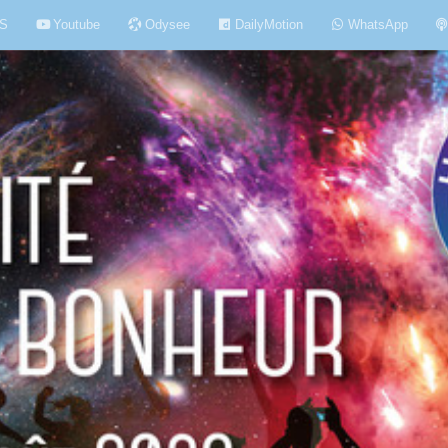
S
Youtube
Odysee
DailyMotion
WhatsApp