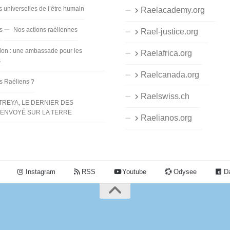
s universelles de l’être humain
Raelacademy.org
s
Nos actions raéliennes
Rael-justice.org
ion : une ambassade pour les
Raelafrica.org
s
Raelcanada.org
es Raéliens ?
Raelswiss.ch
TREYA, LE DERNIER DES
ENVOYÉ SUR LA TERRE
Raelianos.org
Instagram
RSS
Youtube
Odysee
Da