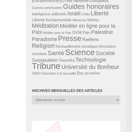
Extraterrestre(s)
Gotopless
Fête raélienne
Guides honoraires
Guerres américaines
Liberté
Israël
Intelligence artificielle
L'infini
Liberté fondamentale
Médias
Médecine
Méditation
Méditer en ligne pour la
Paix
Palestine
Paix
OVNI
Méditer pour la Paix
Presse
Paradisme
Raéliens
Religion
Révolution
Réchauffement climatique
Science
Santé
Société
mondiale
Technologie
Surpopulation
Swastika
Tribune
Université du Bonheur
Vidéo
Éducation à la Sexualité
Être soi-même
ARCHIVES MENSUELLES DES ARTICLES
Archives
mensuelles
des
articles