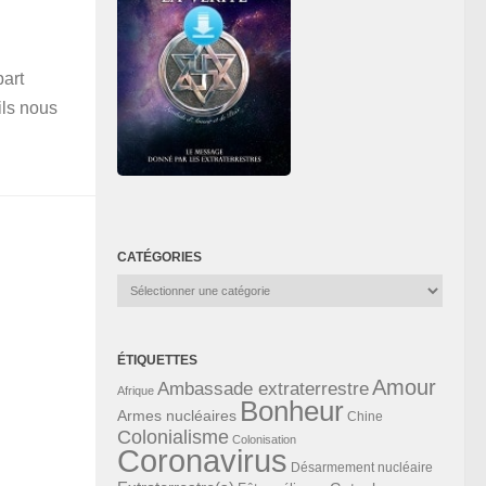
part
ils nous
CATÉGORIES
Catégories
ÉTIQUETTES
Amour
Ambassade extraterrestre
Afrique
Bonheur
Armes nucléaires
Chine
Colonialisme
Colonisation
Coronavirus
Désarmement nucléaire