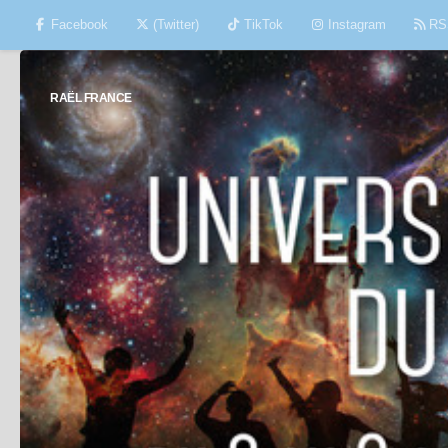
Facebook
(Twitter)
TikTok
Instagram
RS
Skip to content
RAËL FRANCE