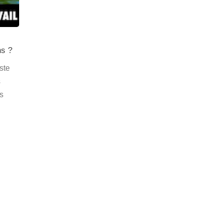
ns ?
iste
s
s