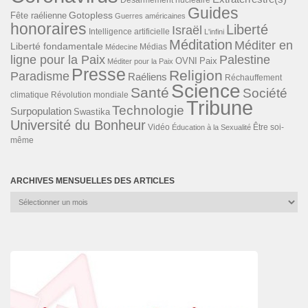
Désarmement nucléaire
Guides
Gotopless
Fête raélienne
Guerres américaines
honoraires
Liberté
Israël
Intelligence artificielle
L'infini
Méditation
Méditer en
Liberté fondamentale
Médias
Médecine
ligne pour la Paix
Palestine
Paix
OVNI
Méditer pour la Paix
Presse
Religion
Paradisme
Raéliens
Réchauffement
Science
Santé
Société
Révolution mondiale
climatique
Tribune
Technologie
Surpopulation
Swastika
Université du Bonheur
Vidéo
Éducation à la Sexualité
Être soi-
même
ARCHIVES MENSUELLES DES ARTICLES
Archives
mensuelles
des
articles