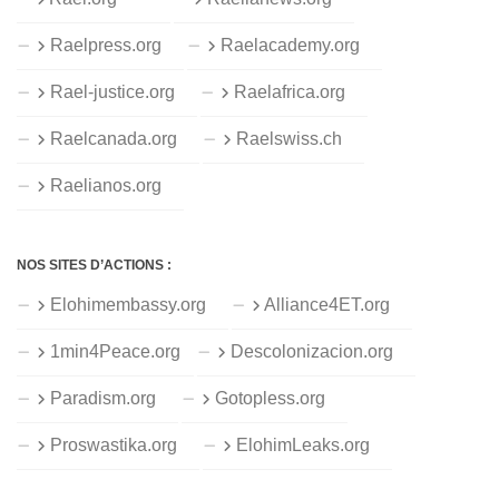
Raelpress.org
Raelacademy.org
Rael-justice.org
Raelafrica.org
Raelcanada.org
Raelswiss.ch
Raelianos.org
NOS SITES D’ACTIONS :
Elohimembassy.org
Alliance4ET.org
1min4Peace.org
Descolonizacion.org
Paradism.org
Gotopless.org
Proswastika.org
ElohimLeaks.org