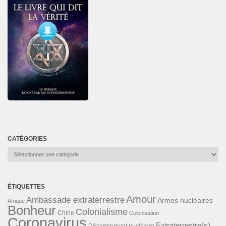
CATÉGORIES
Catégories
ÉTIQUETTES
Amour
Ambassade extraterrestre
Armes nucléaires
Afrique
Bonheur
Colonialisme
Chine
Colonisation
Coronavirus
Extraterrestre(s)