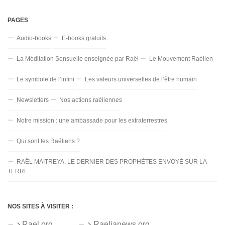
PAGES
Audio-books
E-books gratuits
La Méditation Sensuelle enseignée par Raël
Le Mouvement Raélien
Le symbole de l’infini
Les valeurs universelles de l’être humain
Newsletters
Nos actions raéliennes
Notre mission : une ambassade pour les extraterrestres
Qui sont les Raéliens ?
RAËL MAITREYA, LE DERNIER DES PROPHÈTES ENVOYÉ SUR LA
TERRE
NOS SITES À VISITER :
Rael.org
Raelianews.org