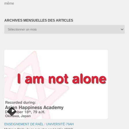
même
ARCHIVES MENSUELLES DES ARTICLES
Archives
mensuelles
des
articles
ENSEIGNEMENT DE RAËL
/
UNIVERSITÉ-79AH