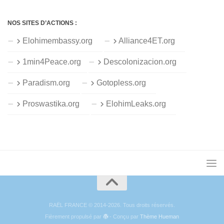
NOS SITES D’ACTIONS :
Elohimembassy.org
Alliance4ET.org
1min4Peace.org
Descolonizacion.org
Paradism.org
Gotopless.org
Proswastika.org
ElohimLeaks.org
RAËL FRANCE © 2014-2026. Tous droits réservés.
Fièrement propulsé par
- Conçu par
Thème Hueman