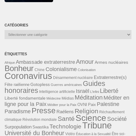
CATÉGORIES
Catégories
ÉTIQUETTES
Amour
Ambassade extraterrestre
Armes nucléaires
Afrique
Bonheur
Colonialisme
Chine
Colonisation
Coronavirus
Extraterrestre(s)
Désarmement nucléaire
Guides
Gotopless
Fête raélienne
Guerres américaines
honoraires
Liberté
Israël
Intelligence artificielle
L'infini
Méditation
Méditer en
Liberté fondamentale
Médias
Médecine
ligne pour la Paix
Palestine
Paix
OVNI
Méditer pour la Paix
Presse
Religion
Paradisme
Raéliens
Réchauffement
Science
Santé
Société
Révolution mondiale
climatique
Tribune
Technologie
Surpopulation
Swastika
Université du Bonheur
Vidéo
Éducation à la Sexualité
Être soi-