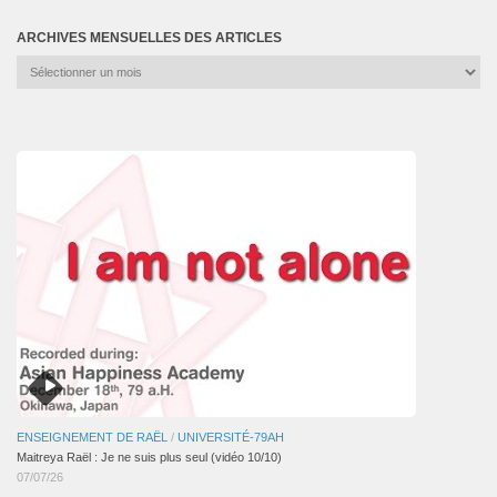
ARCHIVES MENSUELLES DES ARTICLES
Archives
mensuelles
des
articles
ENSEIGNEMENT DE RAËL
/
UNIVERSITÉ-79AH
Maitreya Raël : Je ne suis plus seul (vidéo 10/10)
07/07/26