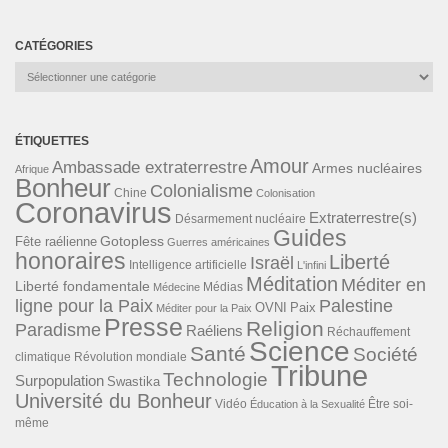
CATÉGORIES
Catégories
ÉTIQUETTES
Amour
Ambassade extraterrestre
Armes nucléaires
Afrique
Bonheur
Colonialisme
Chine
Colonisation
Coronavirus
Extraterrestre(s)
Désarmement nucléaire
Guides
Gotopless
Fête raélienne
Guerres américaines
honoraires
Liberté
Israël
Intelligence artificielle
L'infini
Méditation
Méditer en
Liberté fondamentale
Médias
Médecine
ligne pour la Paix
Palestine
Paix
OVNI
Méditer pour la Paix
Presse
Religion
Paradisme
Raéliens
Réchauffement
Science
Santé
Société
Révolution mondiale
climatique
Tribune
Technologie
Surpopulation
Swastika
Université du Bonheur
Vidéo
Éducation à la Sexualité
Être soi-
même