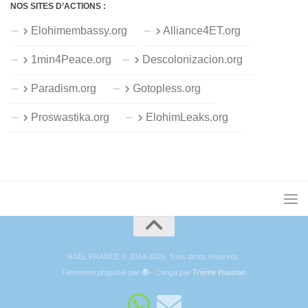
NOS SITES D’ACTIONS :
Elohimembassy.org
Alliance4ET.org
1min4Peace.org
Descolonizacion.org
Paradism.org
Gotopless.org
Proswastika.org
ElohimLeaks.org
RAËL FRANCE © 2014-2026. Tous droits réservés.
Fièrement propulsé par
- Conçu par
Thème Hueman