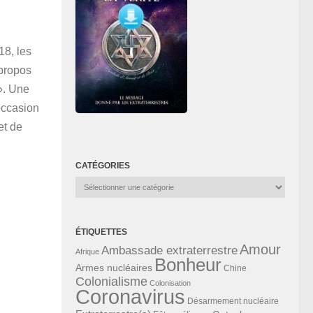
18, les
propos
». Une
occasion
et de
CATÉGORIES
Catégories
ÉTIQUETTES
Amour
Ambassade extraterrestre
Afrique
Bonheur
Armes nucléaires
Chine
Colonialisme
Colonisation
Coronavirus
Désarmement nucléaire