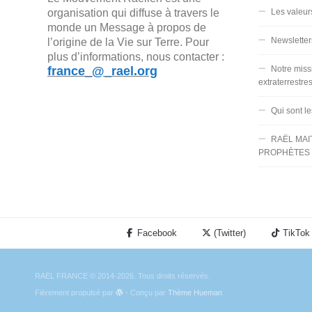
organisation qui diffuse à travers le
Les valeur
monde un Message à propos de
Newsletter
l’origine de la Vie sur Terre. Pour
plus d’informations, nous contacter :
france_@_rael.org
Notre miss
extraterrestre
Qui sont l
RAËL MAI
PROPHÈTES 
Facebook
(Twitter)
TikTok
RAËL FRANCE © 2014-2026. Tous droits réservés.
Fièrement propulsé par
- Conçu par
Thème Hueman