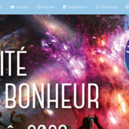
S
Youtube
Odysee
DailyMotion
WhatsApp