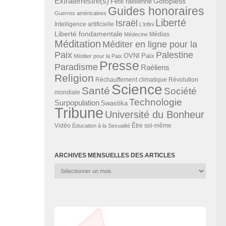
Extraterrestre(s)
Gotopless
Fête raélienne
Guides honoraires
Guerres américaines
Liberté
Israël
Intelligence artificielle
L'infini
Liberté fondamentale
Médias
Médecine
Méditation
Méditer en ligne pour la
Paix
Palestine
Paix
OVNI
Méditer pour la Paix
Presse
Paradisme
Raéliens
Religion
Révolution
Réchauffement climatique
Science
Santé
Société
mondiale
Technologie
Surpopulation
Swastika
Tribune
Université du Bonheur
Vidéo
Éducation à la Sexualité
Être soi-même
ARCHIVES MENSUELLES DES ARTICLES
Archives
mensuelles
des
articles