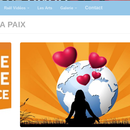
Contact
Raël Vidéos
Les Arts
Galerie
A PAIX