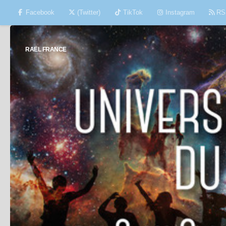
Facebook
(Twitter)
TikTok
Instagram
RS
Skip to content
RAËL FRANCE