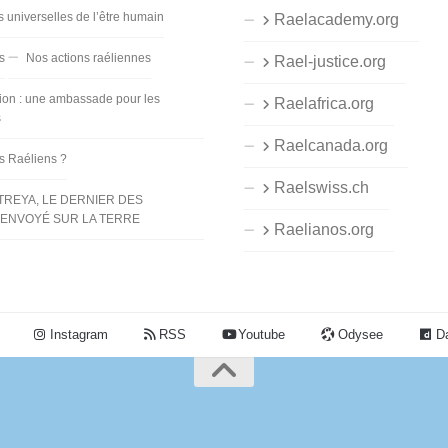
s universelles de l’être humain
Raelacademy.org
s
Nos actions raéliennes
Rael-justice.org
ion : une ambassade pour les
Raelafrica.org
s
Raelcanada.org
es Raéliens ?
Raelswiss.ch
TREYA, LE DERNIER DES
ENVOYÉ SUR LA TERRE
Raelianos.org
Instagram
RSS
Youtube
Odysee
Da