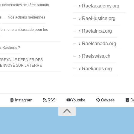
s universelles de l’être humain
Raelacademy.org
s
Nos actions raéliennes
Rael-justice.org
ion : une ambassade pour les
Raelafrica.org
s
Raelcanada.org
es Raéliens ?
Raelswiss.ch
TREYA, LE DERNIER DES
ENVOYÉ SUR LA TERRE
Raelianos.org
Instagram
RSS
Youtube
Odysee
Da