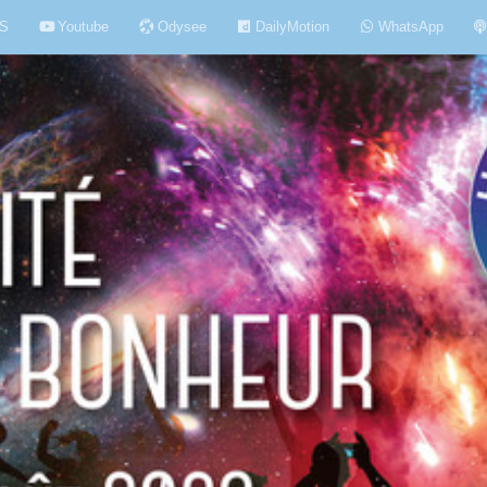
S
Youtube
Odysee
DailyMotion
WhatsApp