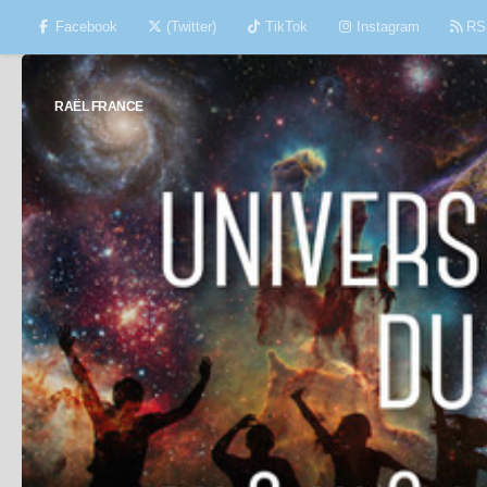
Facebook
(Twitter)
TikTok
Instagram
RS
Skip to content
RAËL FRANCE