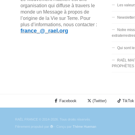
organisation qui diffuse à travers le
Les valeur
monde un Message à propos de
Newsletter
l’origine de la Vie sur Terre. Pour
plus d’informations, nous contacter :
france_@_rael.org
Notre miss
extraterrestre
Qui sont l
RAËL MAI
PROPHÈTES 
Facebook
(Twitter)
TikTok
RAËL FRANCE © 2014-2026. Tous droits réservés.
Fièrement propulsé par
- Conçu par
Thème Hueman