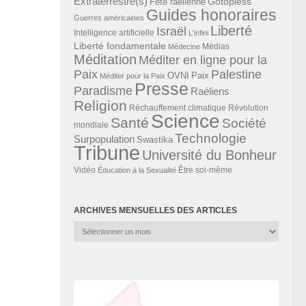
Extraterrestre(s)
Gotopless
Fête raélienne
Guides honoraires
Guerres américaines
Liberté
Israël
Intelligence artificielle
L'infini
Liberté fondamentale
Médias
Médecine
Méditation
Méditer en ligne pour la
Paix
Palestine
Paix
OVNI
Méditer pour la Paix
Presse
Paradisme
Raéliens
Religion
Révolution
Réchauffement climatique
Science
Santé
Société
mondiale
Technologie
Surpopulation
Swastika
Tribune
Université du Bonheur
Vidéo
Éducation à la Sexualité
Être soi-même
ARCHIVES MENSUELLES DES ARTICLES
Archives
mensuelles
des
articles