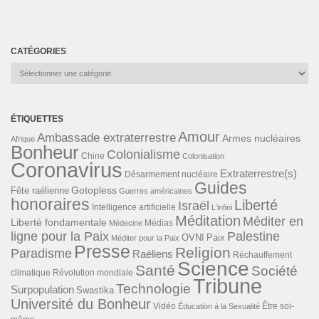
CATÉGORIES
Catégories
ÉTIQUETTES
Amour
Ambassade extraterrestre
Armes nucléaires
Afrique
Bonheur
Colonialisme
Chine
Colonisation
Coronavirus
Extraterrestre(s)
Désarmement nucléaire
Guides
Gotopless
Fête raélienne
Guerres américaines
honoraires
Liberté
Israël
Intelligence artificielle
L'infini
Méditation
Méditer en
Liberté fondamentale
Médias
Médecine
ligne pour la Paix
Palestine
Paix
OVNI
Méditer pour la Paix
Presse
Religion
Paradisme
Raéliens
Réchauffement
Science
Santé
Société
Révolution mondiale
climatique
Tribune
Technologie
Surpopulation
Swastika
Université du Bonheur
Vidéo
Éducation à la Sexualité
Être soi-