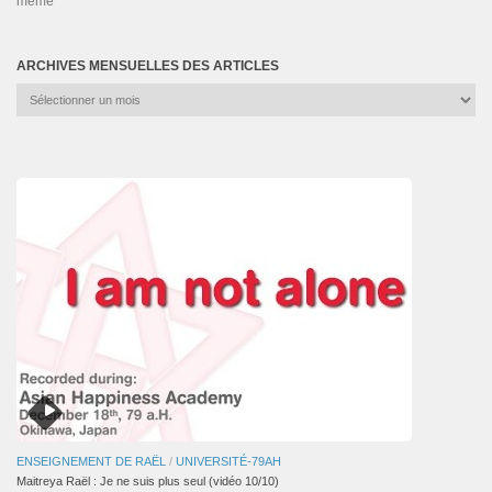
même
ARCHIVES MENSUELLES DES ARTICLES
Archives
mensuelles
des
articles
ENSEIGNEMENT DE RAËL
/
UNIVERSITÉ-79AH
Maitreya Raël : Je ne suis plus seul (vidéo 10/10)