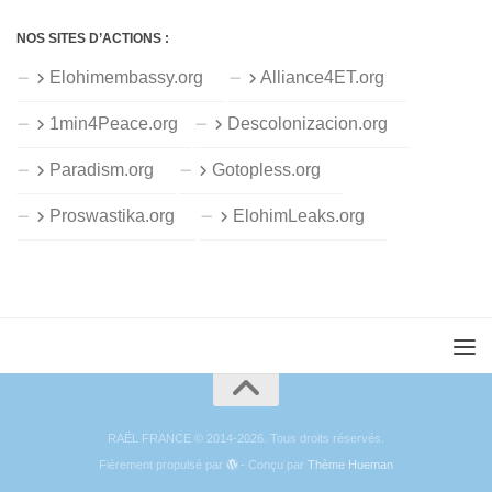
NOS SITES D’ACTIONS :
Elohimembassy.org
Alliance4ET.org
1min4Peace.org
Descolonizacion.org
Paradism.org
Gotopless.org
Proswastika.org
ElohimLeaks.org
RAËL FRANCE © 2014-2026. Tous droits réservés.
Fièrement propulsé par
- Conçu par
Thème Hueman