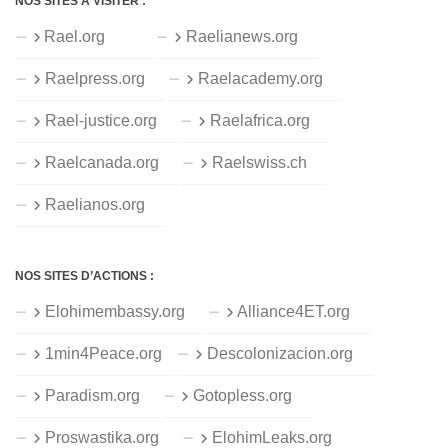
NOS SITES À VISITER :
Rael.org
Raelianews.org
Raelpress.org
Raelacademy.org
Rael-justice.org
Raelafrica.org
Raelcanada.org
Raelswiss.ch
Raelianos.org
NOS SITES D’ACTIONS :
Elohimembassy.org
Alliance4ET.org
1min4Peace.org
Descolonizacion.org
Paradism.org
Gotopless.org
Proswastika.org
ElohimLeaks.org