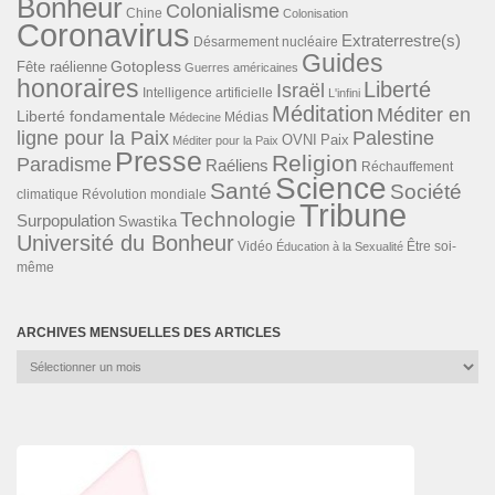
Bonheur
Colonialisme
Chine
Colonisation
Coronavirus
Extraterrestre(s)
Désarmement nucléaire
Guides
Gotopless
Fête raélienne
Guerres américaines
honoraires
Liberté
Israël
Intelligence artificielle
L'infini
Méditation
Méditer en
Liberté fondamentale
Médias
Médecine
ligne pour la Paix
Palestine
Paix
OVNI
Méditer pour la Paix
Presse
Religion
Paradisme
Raéliens
Réchauffement
Science
Santé
Société
Révolution mondiale
climatique
Tribune
Technologie
Surpopulation
Swastika
Université du Bonheur
Vidéo
Éducation à la Sexualité
Être soi-
même
ARCHIVES MENSUELLES DES ARTICLES
Archives
mensuelles
des
articles