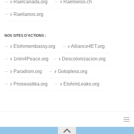
Raelcanada.org
Raelswiss.ch
Raelianos.org
NOS SITES D’ACTIONS :
Elohimembassy.org
Alliance4ET.org
1min4Peace.org
Descolonizacion.org
Paradism.org
Gotopless.org
Proswastika.org
ElohimLeaks.org