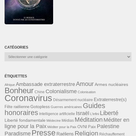
CATÉGORIES
Catégories
ÉTIQUETTES
Amour
Ambassade extraterrestre
Armes nucléaires
Afrique
Bonheur
Colonialisme
Chine
Colonisation
Coronavirus
Extraterrestre(s)
Désarmement nucléaire
Guides
Gotopless
Fête raélienne
Guerres américaines
honoraires
Liberté
Israël
Intelligence artificielle
L'infini
Méditation
Méditer en
Liberté fondamentale
Médias
Médecine
ligne pour la Paix
Palestine
Paix
OVNI
Méditer pour la Paix
Presse
Religion
Paradisme
Raéliens
Réchauffement