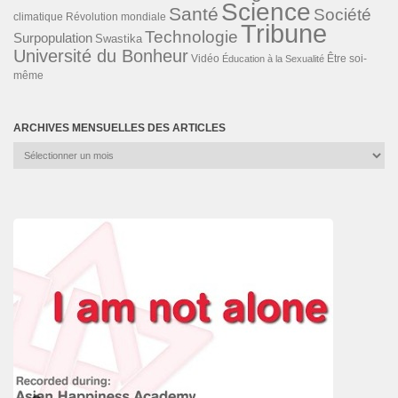
Science
Santé
Société
Révolution mondiale
climatique
Tribune
Technologie
Surpopulation
Swastika
Université du Bonheur
Vidéo
Éducation à la Sexualité
Être soi-
même
ARCHIVES MENSUELLES DES ARTICLES
Archives
mensuelles
des
articles