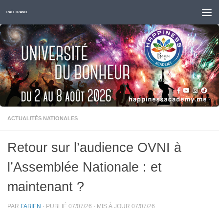
Skip to content
RAËL FRANCE
ACTUALITÉS NATIONALES
Retour sur l’audience OVNI à
l’Assemblée Nationale : et
maintenant ?
PAR
FABIEN
· PUBLIÉ
07/07/26
· MIS À JOUR
07/07/26