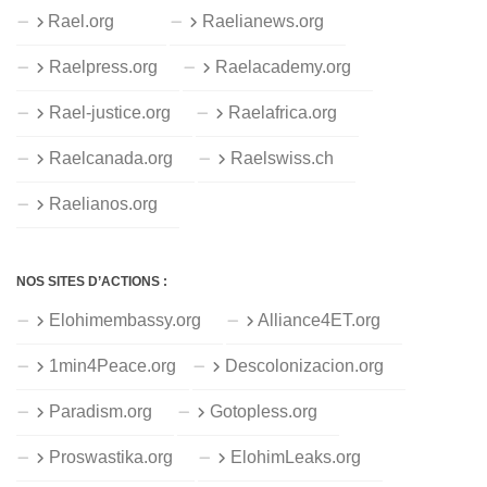
Rael.org
Raelianews.org
Raelpress.org
Raelacademy.org
Rael-justice.org
Raelafrica.org
Raelcanada.org
Raelswiss.ch
Raelianos.org
NOS SITES D’ACTIONS :
Elohimembassy.org
Alliance4ET.org
1min4Peace.org
Descolonizacion.org
Paradism.org
Gotopless.org
Proswastika.org
ElohimLeaks.org