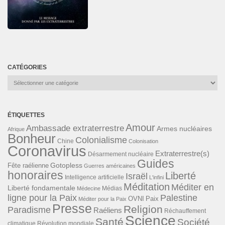
CATÉGORIES
Catégories
ÉTIQUETTES
Amour
Ambassade extraterrestre
Armes nucléaires
Afrique
Bonheur
Colonialisme
Chine
Colonisation
Coronavirus
Extraterrestre(s)
Désarmement nucléaire
Guides
Gotopless
Fête raélienne
Guerres américaines
honoraires
Liberté
Israël
Intelligence artificielle
L'infini
Méditation
Méditer en
Liberté fondamentale
Médias
Médecine
ligne pour la Paix
Palestine
Paix
OVNI
Méditer pour la Paix
Presse
Religion
Paradisme
Raéliens
Réchauffement
Science
Santé
Société
Révolution mondiale
climatique