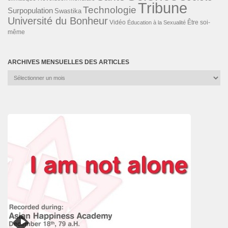
Tribune
Technologie
Surpopulation
Swastika
Université du Bonheur
Vidéo
Éducation à la Sexualité
Être soi-
même
ARCHIVES MENSUELLES DES ARTICLES
Archives
mensuelles
des
articles