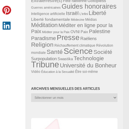
Extraterrestre(s)
Gotopless
Fête raélienne
Guides honoraires
Guerres américaines
Liberté
Israël
Intelligence artificielle
L'infini
Liberté fondamentale
Médias
Médecine
Méditation
Méditer en ligne pour la
Paix
Palestine
Paix
OVNI
Méditer pour la Paix
Presse
Paradisme
Raéliens
Religion
Révolution
Réchauffement climatique
Science
Santé
Société
mondiale
Technologie
Surpopulation
Swastika
Tribune
Université du Bonheur
Vidéo
Éducation à la Sexualité
Être soi-même
ARCHIVES MENSUELLES DES ARTICLES
Archives
mensuelles
des
articles