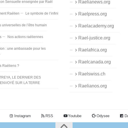
Raelianews.org
ion Sensuelle enseignée par Raël
ent Raélien
Le symbole de l’infini
Raelpress.org
s universelles de l’être humain
Raelacademy.org
s
Nos actions raéliennes
Rael-justice.org
ion : une ambassade pour les
Raelafrica.org
s
Raelcanada.org
es Raéliens ?
Raelswiss.ch
TREYA, LE DERNIER DES
ENVOYÉ SUR LA TERRE
Raelianos.org
Instagram
RSS
Youtube
Odysee
Da