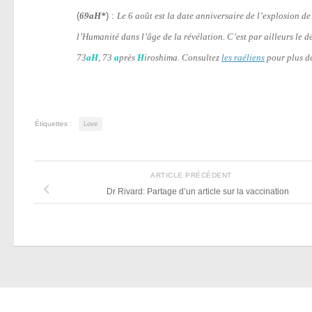
(
69aH*
) :
Le 6 août est la date anniversaire de l’explosion 
l’Humanité dans l’âge de la révélation. C’est par ailleurs le 
73
aH
, 73
a
près
H
iroshima. Consultez
les raéliens
pour plus de
Étiquettes :
Love
ARTICLE PRÉCÉDENT
Dr Rivard: Partage d’un article sur la vaccination