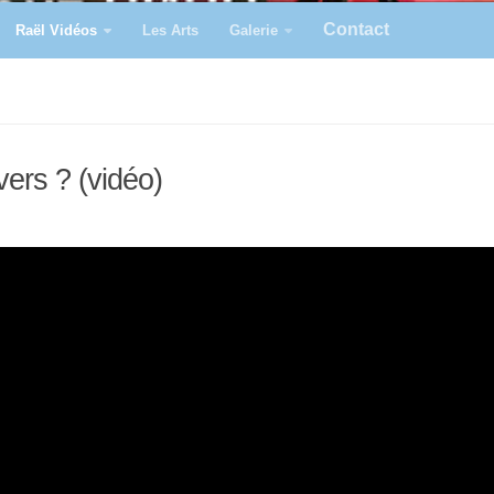
Contact
Raël Vidéos
Les Arts
Galerie
vers ? (vidéo)