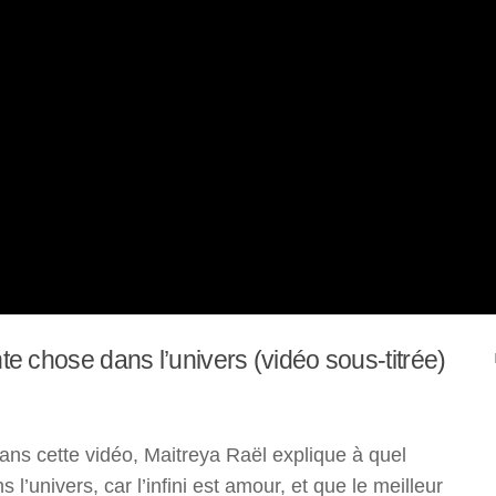
ante chose dans l’univers (vidéo sous-titrée)
ns cette vidéo, Maitreya Raël explique à quel
s l’univers, car l’infini est amour, et que le meilleur