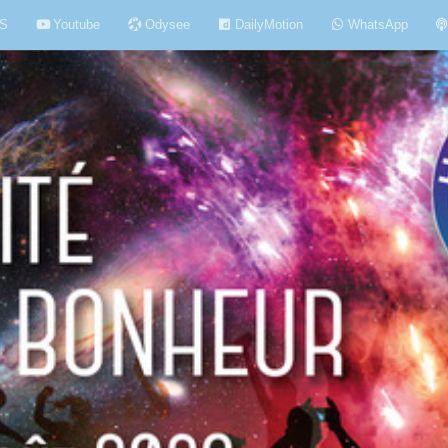
S
Youtube
Odysee
DailyMotion
WhatsApp