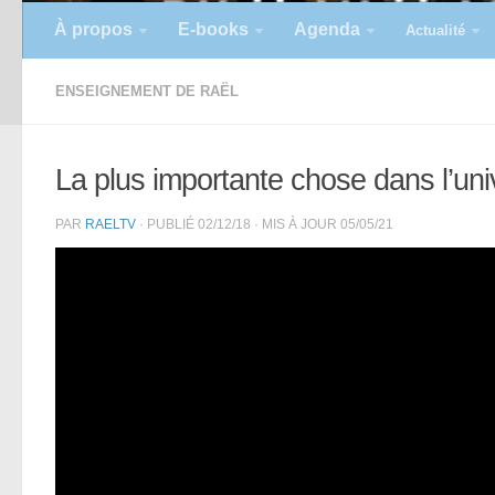
À propos
E-books
Agenda
Actualité
ENSEIGNEMENT DE RAËL
La plus importante chose dans l’uni
PAR
RAELTV
· PUBLIÉ
02/12/18
· MIS À JOUR
05/05/21