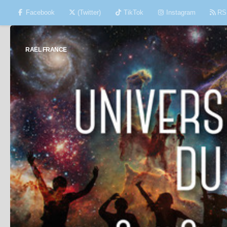
Facebook
(Twitter)
TikTok
Instagram
RS
Skip to content
RAËL FRANCE