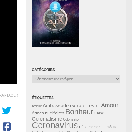
CATÉGORIES
Catégories
PARTAGER
ÉTIQUETTES
Amour
Ambassade extraterrestre
Afrique
Bonheur
Armes nucléaires
Chine
Colonialisme
Colonisation
Coronavirus
Désarmement nucléaire