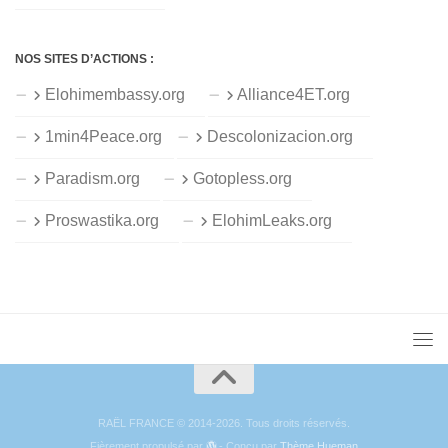
NOS SITES D’ACTIONS :
Elohimembassy.org
Alliance4ET.org
1min4Peace.org
Descolonizacion.org
Paradism.org
Gotopless.org
Proswastika.org
ElohimLeaks.org
RAËL FRANCE © 2014-2026. Tous droits réservés.
Fièrement propulsé par
- Conçu par
Thème Hueman