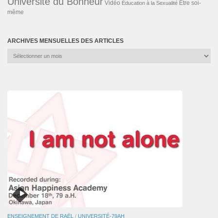
Université du Bonheur
Vidéo
Éducation à la Sexualité
Être soi-
même
ARCHIVES MENSUELLES DES ARTICLES
Archives
mensuelles
des
articles
ENSEIGNEMENT DE RAËL
/
UNIVERSITÉ-79AH