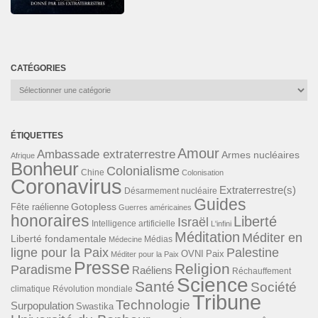
CATÉGORIES
Catégories
ÉTIQUETTES
Amour
Ambassade extraterrestre
Armes nucléaires
Afrique
Bonheur
Colonialisme
Chine
Colonisation
Coronavirus
Extraterrestre(s)
Désarmement nucléaire
Guides
Gotopless
Fête raélienne
Guerres américaines
honoraires
Liberté
Israël
Intelligence artificielle
L'infini
Méditation
Méditer en
Liberté fondamentale
Médias
Médecine
ligne pour la Paix
Palestine
Paix
OVNI
Méditer pour la Paix
Presse
Religion
Paradisme
Raéliens
Réchauffement
Science
Santé
Société
Révolution mondiale
climatique
Tribune
Technologie
Surpopulation
Swastika