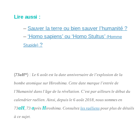
Lire aussi :
–
Sauver la terre ou bien sauver l’humanité ?
–
‘Homo sapiens’ ou ‘Homo Stultus’
(Homme
?
Stupide)
(
73aH*
) :
Le 6 août est la date anniversaire de l’explosion de la
bombe atomique sur Hiroshima. Cette date marque l’entrée de
l’Humanité dans l’âge de la révélation. C’est par ailleurs le début du
calendrier raélien. Ainsi, depuis le 6 août 2018, nous sommes en
aH
a
H
73
, 73
près
iroshima. Consultez
les raéliens
pour plus de détails
à ce sujet.