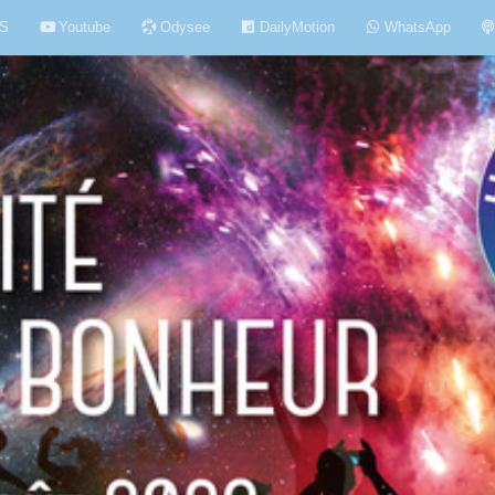
S
Youtube
Odysee
DailyMotion
WhatsApp