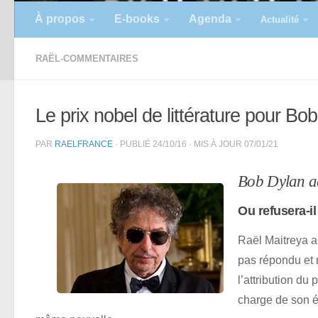
À propos
E-books
Agenda
Actualité
RAËL-COMMENTAIRES
Le prix nobel de littérature pour Bo
PAR
RAELFRANCE
· PUBLIÉ
24/10/16
· MIS À JOUR
07/01/21
Bob Dylan acc
Ou refusera-i
Raël Maitreya 
pas répondu et 
l’attribution du
charge de son é