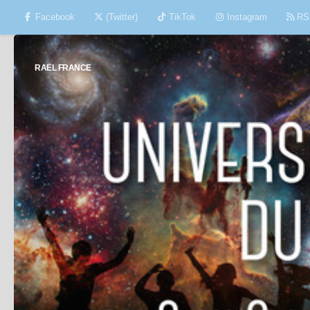
Facebook
(Twitter)
TikTok
Instagram
RS
Skip to content
RAËL FRANCE