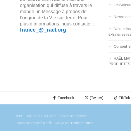
organisation qui diffuse à travers le
Les valeur
monde un Message à propos de
Newsletter
l’origine de la Vie sur Terre. Pour
plus d’informations, nous contacter :
france_@_rael.org
Notre miss
extraterrestre
Qui sont l
RAËL MAI
PROPHÈTES 
Facebook
(Twitter)
TikTok
RAËL FRANCE © 2014-2026. Tous droits réservés.
Fièrement propulsé par
- Conçu par
Thème Hueman