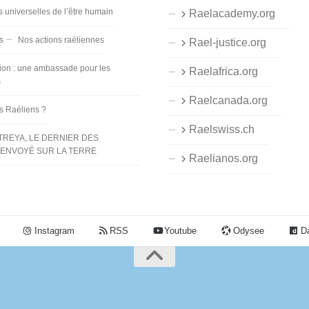
s universelles de l’être humain
Raelacademy.org
s
Nos actions raéliennes
Rael-justice.org
ion : une ambassade pour les
Raelafrica.org
s
Raelcanada.org
es Raéliens ?
Raelswiss.ch
TREYA, LE DERNIER DES
ENVOYÉ SUR LA TERRE
Raelianos.org
Instagram
RSS
Youtube
Odysee
Da