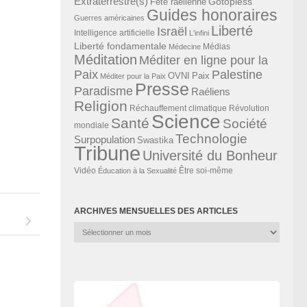
Extraterrestre(s)
Gotopless
Fête raélienne
Guides honoraires
Guerres américaines
Liberté
Israël
Intelligence artificielle
L'infini
Liberté fondamentale
Médias
Médecine
Méditation
Méditer en ligne pour la
Paix
Palestine
Paix
OVNI
Méditer pour la Paix
Presse
Paradisme
Raéliens
Religion
Révolution
Réchauffement climatique
Science
Santé
Société
mondiale
Technologie
Surpopulation
Swastika
Tribune
Université du Bonheur
Vidéo
Éducation à la Sexualité
Être soi-même
ARCHIVES MENSUELLES DES ARTICLES
Archives
mensuelles
des
articles