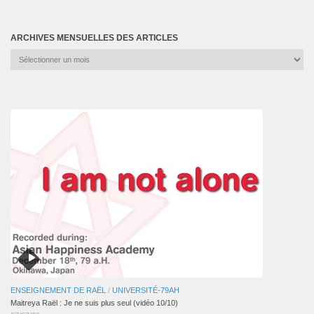
ARCHIVES MENSUELLES DES ARTICLES
Archives
mensuelles
des
articles
ENSEIGNEMENT DE RAËL
/
UNIVERSITÉ-79AH
Maitreya Raël : Je ne suis plus seul (vidéo 10/10)