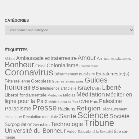
CATÉGORIES
Catégories
ÉTIQUETTES
Amour
Ambassade extraterrestre
Armes nucléaires
Afrique
Bonheur
Colonialisme
Chine
Colonisation
Coronavirus
Extraterrestre(s)
Désarmement nucléaire
Guides
Gotopless
Fête raélienne
Guerres américaines
honoraires
Liberté
Israël
Intelligence artificielle
L'infini
Méditation
Méditer en
Liberté fondamentale
Médias
Médecine
ligne pour la Paix
Palestine
Paix
OVNI
Méditer pour la Paix
Presse
Religion
Paradisme
Raéliens
Réchauffement
Science
Santé
Société
Révolution mondiale
climatique
Tribune
Technologie
Surpopulation
Swastika
Université du Bonheur
Vidéo
Éducation à la Sexualité
Être soi-
même