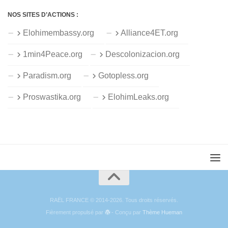
NOS SITES D’ACTIONS :
Elohimembassy.org
Alliance4ET.org
1min4Peace.org
Descolonizacion.org
Paradism.org
Gotopless.org
Proswastika.org
ElohimLeaks.org
RAËL FRANCE © 2014-2026. Tous droits réservés.
Fièrement propulsé par
- Conçu par
Thème Hueman