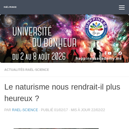
Skip to content
RAËL FRANCE
ACTUALITÉS RAËL-SCIENCE
Le naturisme nous rendrait-il plus
heureux ?
PAR
RAEL-SCIENCE
· PUBLIÉ
01/02/17
· MIS À JOUR
22/02/22