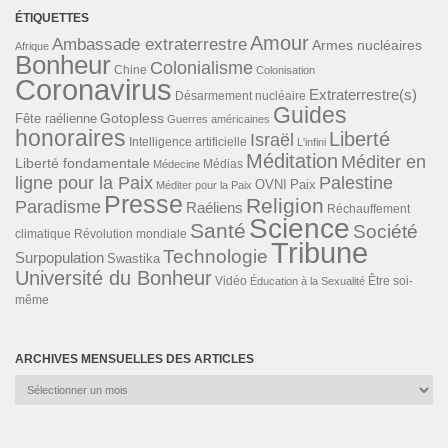
ÉTIQUETTES
Amour
Ambassade extraterrestre
Armes nucléaires
Afrique
Bonheur
Colonialisme
Chine
Colonisation
Coronavirus
Extraterrestre(s)
Désarmement nucléaire
Guides
Gotopless
Fête raélienne
Guerres américaines
honoraires
Liberté
Israël
Intelligence artificielle
L'infini
Méditation
Méditer en
Liberté fondamentale
Médias
Médecine
ligne pour la Paix
Palestine
Paix
OVNI
Méditer pour la Paix
Presse
Religion
Paradisme
Raéliens
Réchauffement
Science
Santé
Société
Révolution mondiale
climatique
Tribune
Technologie
Surpopulation
Swastika
Université du Bonheur
Vidéo
Éducation à la Sexualité
Être soi-
même
ARCHIVES MENSUELLES DES ARTICLES
Archives
mensuelles
des
articles