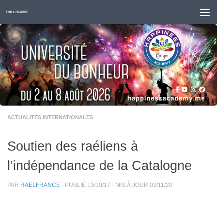
Skip to content
RAËL FRANCE
ACTUALITÉS INTERNATIONALES
Soutien des raéliens à
l’indépendance de la Catalogne
PAR
RAELFRANCE
· PUBLIÉ
13/10/17
· MIS À JOUR
02/11/20