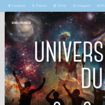
Facebook
(Twitter)
TikTok
Instagram
RS
Skip to content
RAËL FRANCE