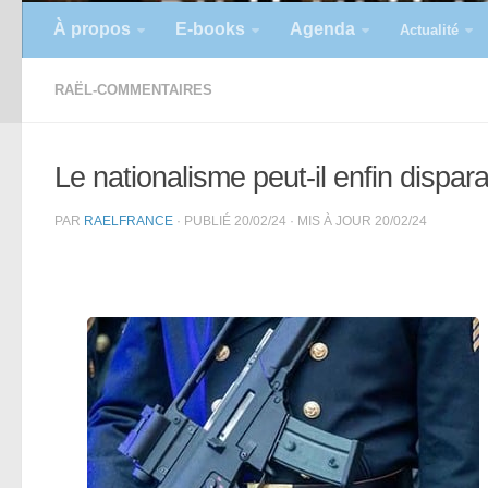
À propos
E-books
Agenda
Actualité
RAËL-COMMENTAIRES
Le nationalisme peut-il enfin dispara
PAR
RAELFRANCE
· PUBLIÉ
20/02/24
· MIS À JOUR
20/02/24