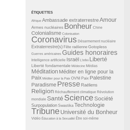
ÉTIQUETTES
Amour
Ambassade extraterrestre
Afrique
Bonheur
Armes nucléaires
Chine
Colonialisme
Colonisation
Coronavirus
Désarmement nucléaire
Extraterrestre(s)
Gotopless
Fête raélienne
Guides honoraires
Guerres américaines
Liberté
Israël
Intelligence artificielle
L'infini
Liberté fondamentale
Médias
Médecine
Méditation
Méditer en ligne pour la
Paix
Palestine
Paix
OVNI
Méditer pour la Paix
Presse
Paradisme
Raéliens
Religion
Révolution
Réchauffement climatique
Science
Santé
Société
mondiale
Technologie
Surpopulation
Swastika
Tribune
Université du Bonheur
Vidéo
Éducation à la Sexualité
Être soi-même