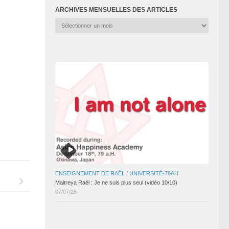
ARCHIVES MENSUELLES DES ARTICLES
Archives
mensuelles
des
articles
ENSEIGNEMENT DE RAËL
/
UNIVERSITÉ-79AH
Maitreya Raël : Je ne suis plus seul (vidéo 10/10)
07/07/26