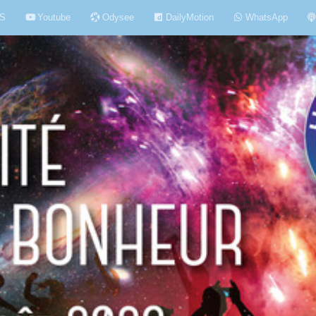
S
Youtube
Odysee
DailyMotion
WhatsApp