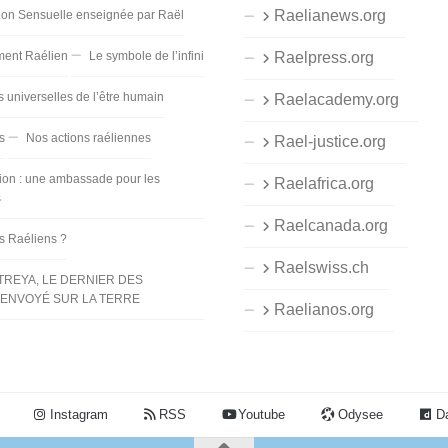
Raelianews.org
ion Sensuelle enseignée par Raël
ent Raélien
Le symbole de l’infini
Raelpress.org
s universelles de l’être humain
Raelacademy.org
s
Nos actions raéliennes
Rael-justice.org
ion : une ambassade pour les
Raelafrica.org
s
Raelcanada.org
es Raéliens ?
Raelswiss.ch
TREYA, LE DERNIER DES
ENVOYÉ SUR LA TERRE
Raelianos.org
Instagram
RSS
Youtube
Odysee
Da