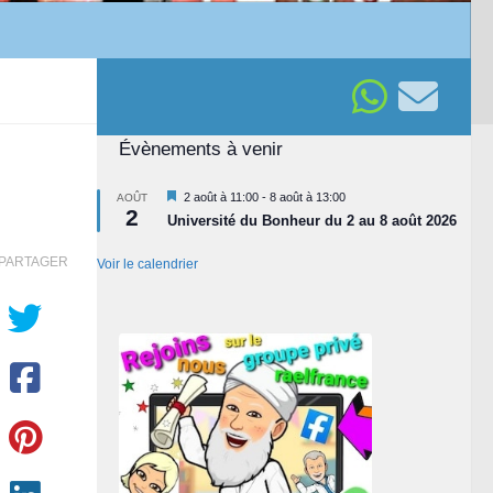
Évènements à venir
Mis
2 août à 11:00
-
8 août à 13:00
AOÛT
2
en
Université du Bonheur du 2 au 8 août 2026
avant
PARTAGER
Voir le calendrier