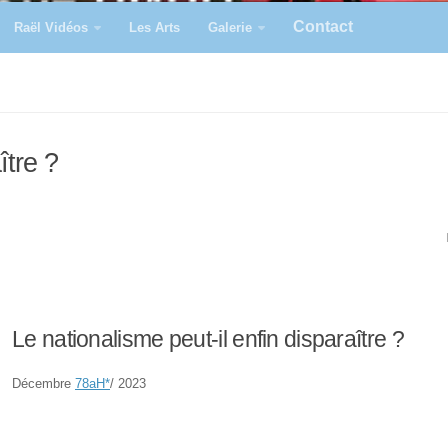
Contact
Raël Vidéos
Les Arts
Galerie
ître ?
Le nationalisme peut-il enfin disparaître ?
Décembre
78aH
*
/ 2023