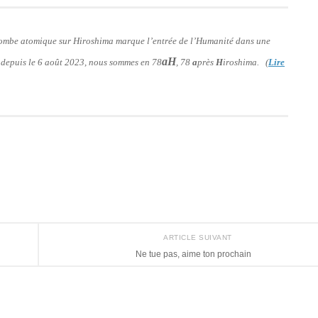
 bombe atomique sur Hiroshima marque l’entrée de l’Humanité dans une
aH
: depuis le 6 août 2023, nous sommes en 78
, 78
a
près
H
iroshima. (
Lire
ARTICLE SUIVANT
Ne tue pas, aime ton prochain