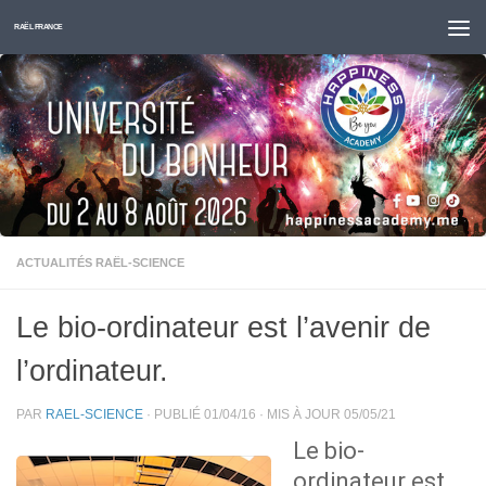
Skip to content
RAËL FRANCE
ACTUALITÉS RAËL-SCIENCE
Le bio-ordinateur est l’avenir de
l’ordinateur.
PAR
RAEL-SCIENCE
· PUBLIÉ
01/04/16
· MIS À JOUR
05/05/21
Le bio-
ordinateur est