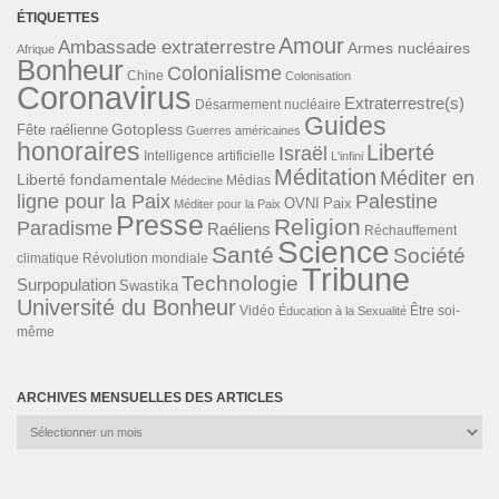
ÉTIQUETTES
Amour
Ambassade extraterrestre
Armes nucléaires
Afrique
Bonheur
Colonialisme
Chine
Colonisation
Coronavirus
Extraterrestre(s)
Désarmement nucléaire
Guides
Gotopless
Fête raélienne
Guerres américaines
honoraires
Liberté
Israël
Intelligence artificielle
L'infini
Méditation
Méditer en
Liberté fondamentale
Médias
Médecine
ligne pour la Paix
Palestine
Paix
OVNI
Méditer pour la Paix
Presse
Religion
Paradisme
Raéliens
Réchauffement
Science
Santé
Société
Révolution mondiale
climatique
Tribune
Technologie
Surpopulation
Swastika
Université du Bonheur
Vidéo
Éducation à la Sexualité
Être soi-
même
ARCHIVES MENSUELLES DES ARTICLES
Archives
mensuelles
des
articles