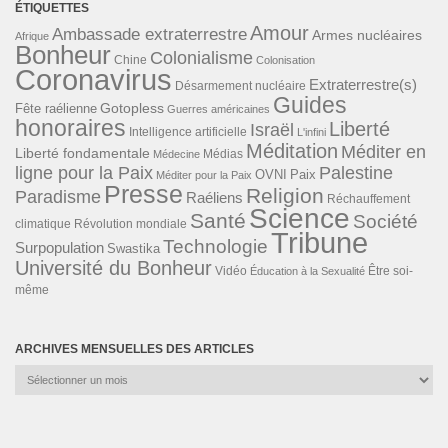
ÉTIQUETTES
Amour
Ambassade extraterrestre
Armes nucléaires
Afrique
Bonheur
Colonialisme
Chine
Colonisation
Coronavirus
Extraterrestre(s)
Désarmement nucléaire
Guides
Gotopless
Fête raélienne
Guerres américaines
honoraires
Liberté
Israël
Intelligence artificielle
L'infini
Méditation
Méditer en
Liberté fondamentale
Médias
Médecine
ligne pour la Paix
Palestine
Paix
OVNI
Méditer pour la Paix
Presse
Religion
Paradisme
Raéliens
Réchauffement
Science
Santé
Société
Révolution mondiale
climatique
Tribune
Technologie
Surpopulation
Swastika
Université du Bonheur
Vidéo
Éducation à la Sexualité
Être soi-
même
ARCHIVES MENSUELLES DES ARTICLES
Archives
mensuelles
des
articles