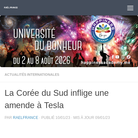
Skip to content
RAËL FRANCE
ACTUALITÉS INTERNATIONALES
La Corée du Sud inflige une
amende à Tesla
PAR
RAELFRANCE
· PUBLIÉ
10/01/23
· MIS À JOUR
09/01/23