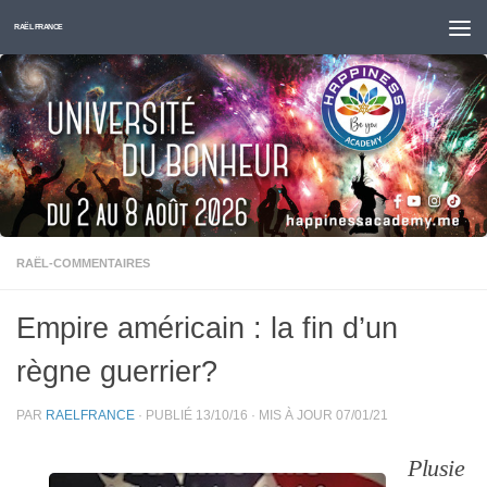
Skip to content
RAËL FRANCE
RAËL-COMMENTAIRES
Empire américain : la fin d’un
règne guerrier?
PAR
RAELFRANCE
· PUBLIÉ
13/10/16
· MIS À JOUR
07/01/21
Plusie