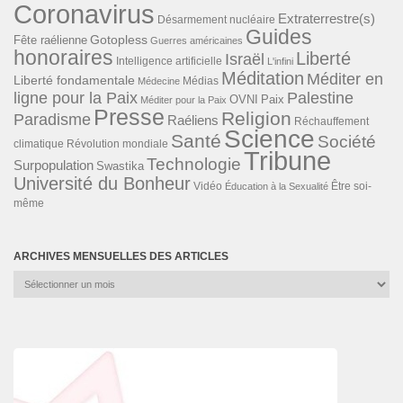
Coronavirus
Extraterrestre(s)
Désarmement nucléaire
Guides
Gotopless
Fête raélienne
Guerres américaines
honoraires
Liberté
Israël
Intelligence artificielle
L'infini
Méditation
Méditer en
Liberté fondamentale
Médias
Médecine
ligne pour la Paix
Palestine
Paix
OVNI
Méditer pour la Paix
Presse
Religion
Paradisme
Raéliens
Réchauffement
Science
Santé
Société
Révolution mondiale
climatique
Tribune
Technologie
Surpopulation
Swastika
Université du Bonheur
Vidéo
Éducation à la Sexualité
Être soi-
même
ARCHIVES MENSUELLES DES ARTICLES
Archives
mensuelles
des
articles