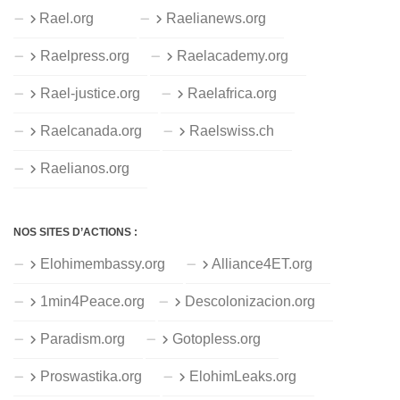
Rael.org
Raelianews.org
Raelpress.org
Raelacademy.org
Rael-justice.org
Raelafrica.org
Raelcanada.org
Raelswiss.ch
Raelianos.org
NOS SITES D’ACTIONS :
Elohimembassy.org
Alliance4ET.org
1min4Peace.org
Descolonizacion.org
Paradism.org
Gotopless.org
Proswastika.org
ElohimLeaks.org