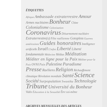
ÉTIQUETTES
Amour
Ambassade extraterrestre
Afrique
Bonheur
Armes nucléaires
Chine
Colonialisme
Colonisation
Coronavirus
Désarmement nucléaire
Extraterrestre(s)
Gotopless
Fête raélienne
Guerres
Guides honoraires
Intelligence
américaines
Liberté
Israël
Liberté
artificielle
L'infini
Méditation
fondamentale
Médias
Médecine
Méditer en ligne pour la Paix
Méditer pour la
Palestine
Paradisme
Paix
OVNI
Paix
Presse
Religion
Raéliens
Réchauffement
Science
Santé
Révolution mondiale
climatique
Technologie
Société
Surpopulation
Swastika
Tribune
Université du Bonheur
Vidéo
Être soi-même
Éducation à la Sexualité
ARCHIVES MENSUELLES DES ARTICLES