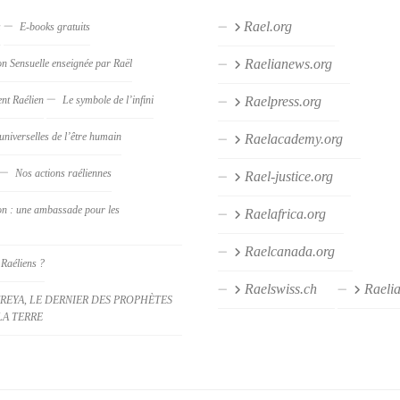
Rael.org
s
E-books gratuits
Raelianews.org
on Sensuelle enseignée par Raël
nt Raélien
Le symbole de l’infini
Raelpress.org
universelles de l’être humain
Raelacademy.org
Nos actions raéliennes
Rael-justice.org
on : une ambassade pour les
Raelafrica.org
Raelcanada.org
 Raéliens ?
Raelswiss.ch
Raeli
REYA, LE DERNIER DES PROPHÈTES
LA TERRE