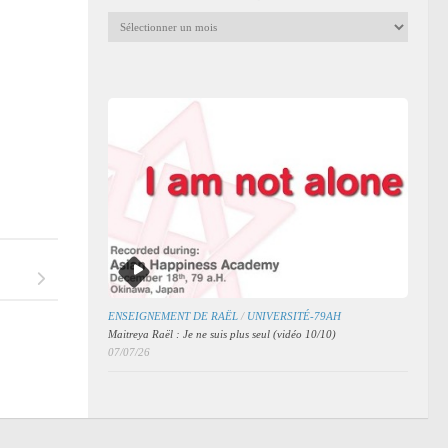
Archives
mensuelles
des
articles
ENSEIGNEMENT DE RAËL
/
UNIVERSITÉ-79AH
Maitreya Raël : Je ne suis plus seul (vidéo 10/10)
07/07/26