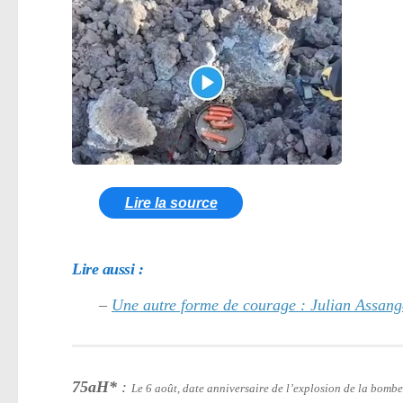
Lire la source
Lire aussi :
–
Une autre forme de courage : Julian Assa
75aH*
:
Le 6 août, date anniversaire de l’explosion de la bomb