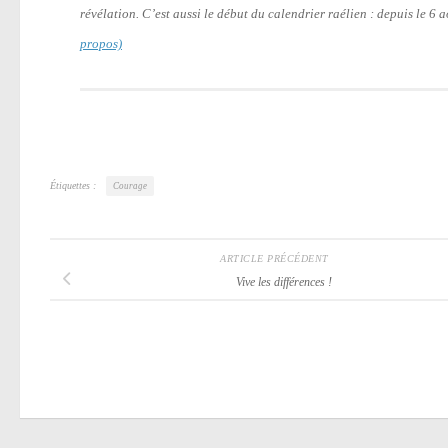
révélation. C’est aussi le début du calendrier raélien : depuis le 6
propos)
Étiquettes :
Courage
ARTICLE PRÉCÉDENT
Vive les différences !