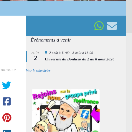
Évènements à venir
Mis
2 août à 11:00
-
8 août à 13:00
AOÛT
2
en
Université du Bonheur du 2 au 8 août 2026
avant
PARTAGER
Voir le calendrier