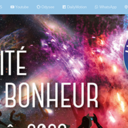
S
Youtube
Odysee
DailyMotion
WhatsApp