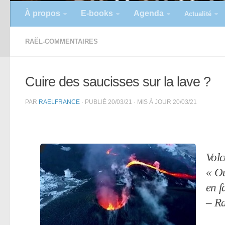
À propos
E-books
Agenda
Actualité
RAËL-COMMENTAIRES
Cuire des saucisses sur la lave ?
PAR
RAELFRANCE
· PUBLIÉ
20/03/21
· MIS À JOUR
20/03/21
Volc
« Ou
en f
– Ra