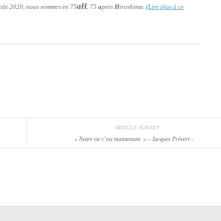
aH
 août 2020, nous sommes en 75
, 75
a
près
H
iroshima.
(Lire plus à ce
ARTICLE SUIVANT
« Notre vie c’est maintenant. »
– Jacques Prévert –