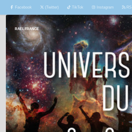
Facebook
(Twitter)
TikTok
Instagram
RS
Skip to content
RAËL FRANCE