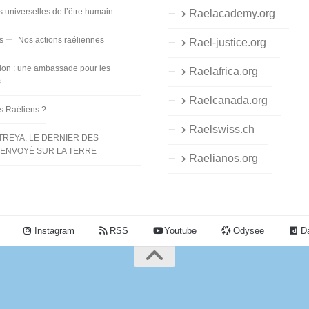
s universelles de l’être humain
Raelacademy.org
s
Nos actions raéliennes
Rael-justice.org
ion : une ambassade pour les
Raelafrica.org
s
Raelcanada.org
es Raéliens ?
Raelswiss.ch
TREYA, LE DERNIER DES
ENVOYÉ SUR LA TERRE
Raelianos.org
Instagram
RSS
Youtube
Odysee
Da