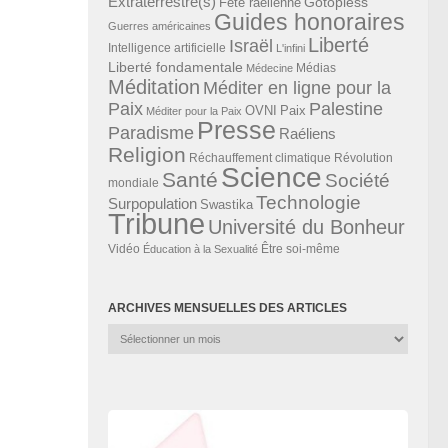
Extraterrestre(s)
Gotopless
Fête raélienne
Guides honoraires
Guerres américaines
Liberté
Israël
Intelligence artificielle
L'infini
Liberté fondamentale
Médias
Médecine
Méditation
Méditer en ligne pour la
Paix
Palestine
Paix
OVNI
Méditer pour la Paix
Presse
Paradisme
Raéliens
Religion
Révolution
Réchauffement climatique
Science
Santé
Société
mondiale
Technologie
Surpopulation
Swastika
Tribune
Université du Bonheur
Vidéo
Éducation à la Sexualité
Être soi-même
ARCHIVES MENSUELLES DES ARTICLES
Archives
mensuelles
des
articles