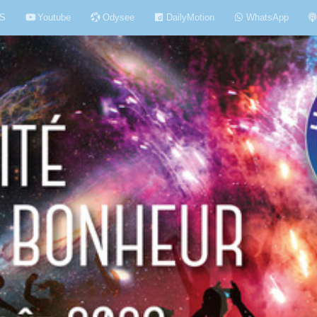
S
Youtube
Odysee
DailyMotion
WhatsApp