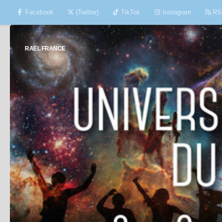
Facebook
(Twitter)
TikTok
Instagram
RS
Skip to content
RAËL FRANCE