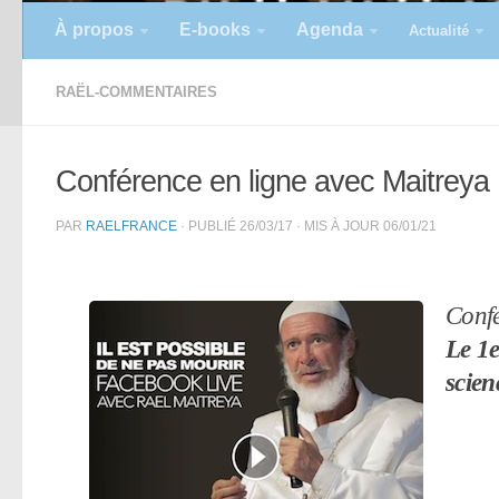
À propos
E-books
Agenda
Actualité
RAËL-COMMENTAIRES
Conférence en ligne avec Maitreya R
PAR
RAELFRANCE
· PUBLIÉ
26/03/17
· MIS À JOUR
06/01/21
Confé
Le 1e
scien