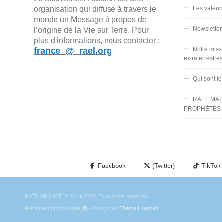
organisation qui diffuse à travers le
Les valeur
monde un Message à propos de
Newsletter
l’origine de la Vie sur Terre. Pour
plus d’informations, nous contacter :
france_@_rael.org
Notre miss
extraterrestre
Qui sont l
RAËL MAI
PROPHÈTES 
Facebook
(Twitter)
TikTok
RAËL FRANCE © 2014-2026. Tous droits réservés.
Fièrement propulsé par
- Conçu par
Thème Hueman