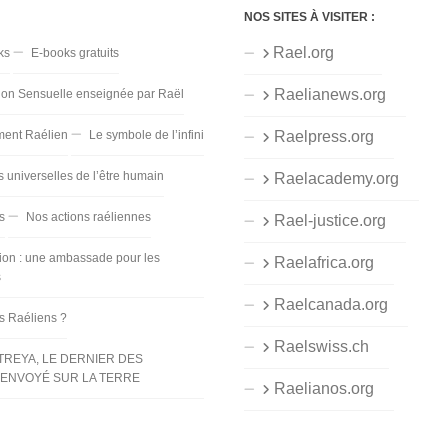
NOS SITES À VISITER :
Rael.org
ks
E-books gratuits
Raelianews.org
ion Sensuelle enseignée par Raël
ent Raélien
Le symbole de l’infini
Raelpress.org
s universelles de l’être humain
Raelacademy.org
s
Nos actions raéliennes
Rael-justice.org
ion : une ambassade pour les
Raelafrica.org
s
Raelcanada.org
es Raéliens ?
Raelswiss.ch
TREYA, LE DERNIER DES
ENVOYÉ SUR LA TERRE
Raelianos.org