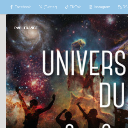
Facebook
(Twitter)
TikTok
Instagram
RS
Skip to content
RAËL FRANCE