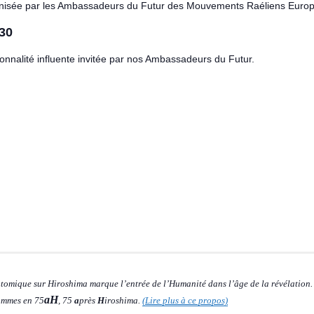
anisée par les Ambassadeurs du Futur des Mouvements Raéliens Euro
h30
nnalité influente invitée par nos Ambassadeurs du Futur.
atomique sur Hiroshima marque l’entrée de l’Humanité dans l’âge de la révélation.
aH
sommes en 75
, 75
a
près
H
iroshima.
(Lire plus à ce propos)