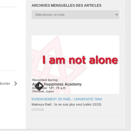
ARCHIVES MENSUELLES DES ARTICLES
Archives
mensuelles
des
articles
février
ENSEIGNEMENT DE RAËL
/
UNIVERSITÉ-79AH
Maitreya Raël : Je ne suis plus seul (vidéo 10/10)
07/07/26