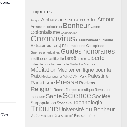
péens.
ÉTIQUETTES
Amour
Ambassade extraterrestre
Afrique
Bonheur
Armes nucléaires
Chine
Colonialisme
Colonisation
Coronavirus
Désarmement nucléaire
Extraterrestre(s)
Gotopless
Fête raélienne
Guides honoraires
Guerres américaines
Liberté
Israël
Intelligence artificielle
L'infini
Liberté fondamentale
Médias
Médecine
Méditation
Méditer en ligne pour la
Paix
Palestine
Paix
OVNI
Méditer pour la Paix
Presse
Paradisme
Raéliens
Religion
Révolution
Réchauffement climatique
Science
Santé
Société
mondiale
Technologie
Surpopulation
Swastika
Tribune
Université du Bonheur
 C’est
Vidéo
Éducation à la Sexualité
Être soi-même