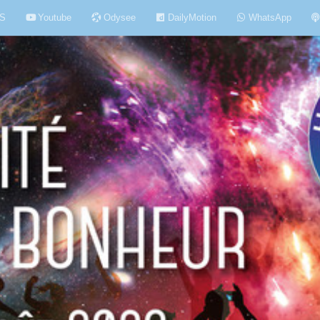
S
Youtube
Odysee
DailyMotion
WhatsApp