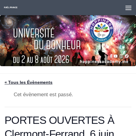
Skip to content
RAËL FRANCE
« Tous les Évènements
Cet évènement est passé.
PORTES OUVERTES À
Clermont-Ferrand, 6 juin