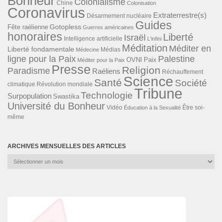
Bonheur
Colonialisme
Chine
Colonisation
Coronavirus
Extraterrestre(s)
Désarmement nucléaire
Guides
Gotopless
Fête raélienne
Guerres américaines
honoraires
Liberté
Israël
Intelligence artificielle
L'infini
Méditation
Méditer en
Liberté fondamentale
Médias
Médecine
ligne pour la Paix
Palestine
Paix
OVNI
Méditer pour la Paix
Presse
Religion
Paradisme
Raéliens
Réchauffement
Science
Santé
Société
Révolution mondiale
climatique
Tribune
Technologie
Surpopulation
Swastika
Université du Bonheur
Vidéo
Éducation à la Sexualité
Être soi-
même
ARCHIVES MENSUELLES DES ARTICLES
Archives
mensuelles
des
articles