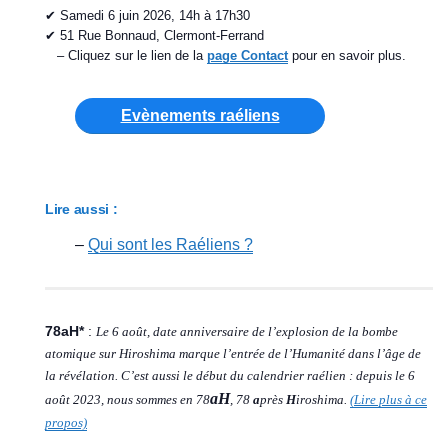
✔︎ Samedi 6 juin 2026, 14h à 17h30
✔︎ 51 Rue Bonnaud, Clermont-Ferrand
– Cliquez sur le lien de la
page Contact
pour en savoir plus.
Evènements raéliens
Lire aussi :
–
Qui sont les Raéliens ?
78aH*
:
Le 6 août, date anniversaire de l’explosion de la bombe
atomique sur Hiroshima marque l’entrée de l’Humanité dans l’âge de
la révélation. C’est aussi le début du calendrier raélien : depuis le 6
aH
août 2023, nous sommes en 78
, 78
a
près
H
iroshima.
(Lire plus à ce
propos)