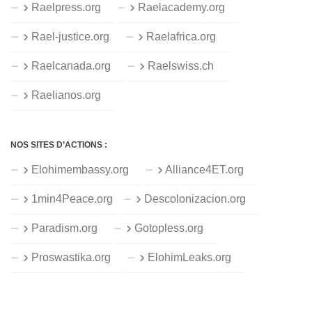
Raelpress.org
Raelacademy.org
Rael-justice.org
Raelafrica.org
Raelcanada.org
Raelswiss.ch
Raelianos.org
NOS SITES D’ACTIONS :
Elohimembassy.org
Alliance4ET.org
1min4Peace.org
Descolonizacion.org
Paradism.org
Gotopless.org
Proswastika.org
ElohimLeaks.org