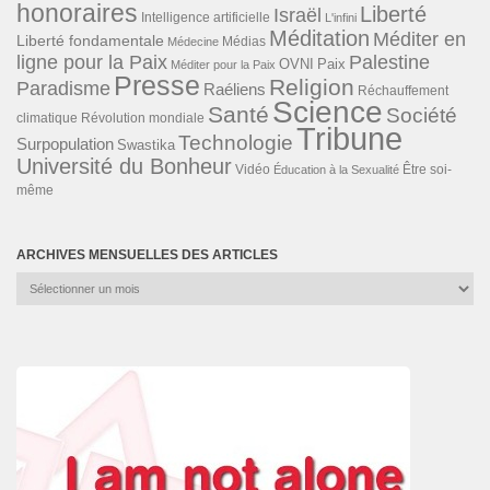
honoraires
Liberté
Israël
Intelligence artificielle
L'infini
Méditation
Méditer en
Liberté fondamentale
Médias
Médecine
ligne pour la Paix
Palestine
Paix
OVNI
Méditer pour la Paix
Presse
Religion
Paradisme
Raéliens
Réchauffement
Science
Santé
Société
Révolution mondiale
climatique
Tribune
Technologie
Surpopulation
Swastika
Université du Bonheur
Vidéo
Éducation à la Sexualité
Être soi-
même
ARCHIVES MENSUELLES DES ARTICLES
Archives
mensuelles
des
articles