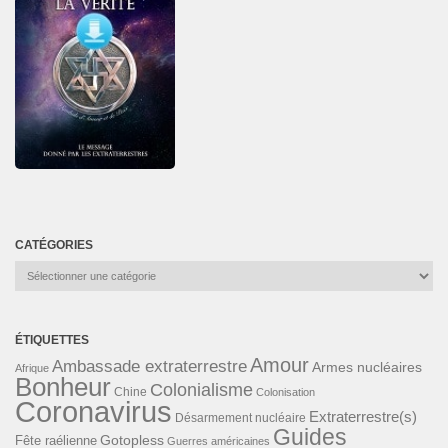
CATÉGORIES
Catégories
ÉTIQUETTES
Amour
Ambassade extraterrestre
Armes nucléaires
Afrique
Bonheur
Colonialisme
Chine
Colonisation
Coronavirus
Extraterrestre(s)
Désarmement nucléaire
Guides
Gotopless
Fête raélienne
Guerres américaines