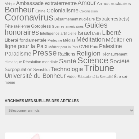
Amour
Ambassade extraterrestre
Armes nucléaires
Afrique
Bonheur
Colonialisme
Chine
Colonisation
Coronavirus
Extraterrestre(s)
Désarmement nucléaire
Guides
Gotopless
Fête raélienne
Guerres américaines
honoraires
Liberté
Israël
Intelligence artificielle
L'infini
Méditation
Méditer en
Liberté fondamentale
Médias
Médecine
ligne pour la Paix
Palestine
Paix
OVNI
Méditer pour la Paix
Presse
Religion
Paradisme
Raéliens
Réchauffement
Science
Santé
Société
Révolution mondiale
climatique
Tribune
Technologie
Surpopulation
Swastika
Université du Bonheur
Vidéo
Éducation à la Sexualité
Être soi-
même
ARCHIVES MENSUELLES DES ARTICLES
Archives
mensuelles
des
articles