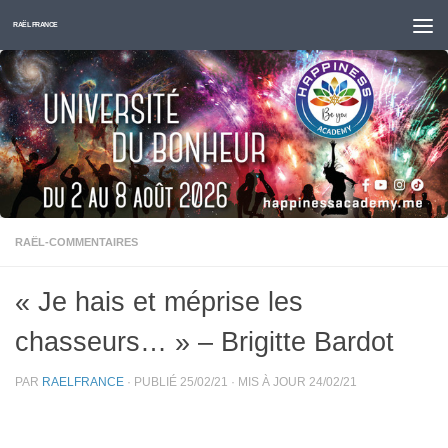
Skip to content
RAËL FRANCE
RAËL-COMMENTAIRES
« Je hais et méprise les
chasseurs… » – Brigitte Bardot
PAR
RAELFRANCE
· PUBLIÉ
25/02/21
· MIS À JOUR
24/02/21