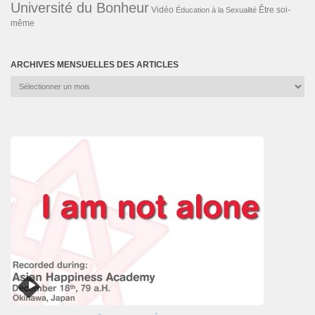
Université du Bonheur
Vidéo
Éducation à la Sexualité
Être soi-
même
ARCHIVES MENSUELLES DES ARTICLES
Archives
mensuelles
des
articles