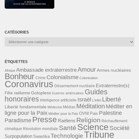
CATÉGORIES
Catégories
ÉTIQUETTES
Amour
Ambassade extraterrestre
Armes nucléaires
Afrique
Bonheur
Colonialisme
Chine
Colonisation
Coronavirus
Extraterrestre(s)
Désarmement nucléaire
Guides
Gotopless
Fête raélienne
Guerres américaines
honoraires
Liberté
Israël
Intelligence artificielle
L'infini
Méditation
Méditer en
Liberté fondamentale
Médias
Médecine
ligne pour la Paix
Palestine
Paix
OVNI
Méditer pour la Paix
Presse
Religion
Paradisme
Raéliens
Réchauffement
Science
Santé
Société
Révolution mondiale
climatique
Tribune
Technologie
Surpopulation
Swastika