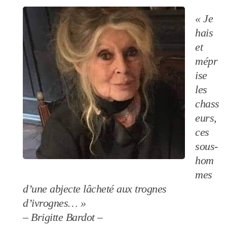
« Je
hais
et
mépr
ise
les
chass
eurs,
ces
sous-
hom
mes
d’une abjecte lâcheté aux trognes
d’ivrognes… »
– Brigitte Bardot –