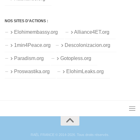
NOS SITES D’ACTIONS :
Elohimembassy.org
Alliance4ET.org
1min4Peace.org
Descolonizacion.org
Paradism.org
Gotopless.org
Proswastika.org
ElohimLeaks.org
RAËL FRANCE © 2014-2026. Tous droits réservés.