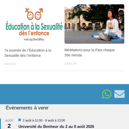
Méditations pour la Paix chaque
7e journée de l’Éducation à la
59e minute
Sexualité dès l’enfance
15/01/16
19/11/21
Évènements à venir
Mis
2 août à 11:00
-
8 août à 13:00
AOÛT
2
en
Université du Bonheur du 2 au 8 août 2026
avant