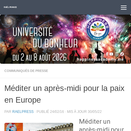
Skip to content
RAËL FRANCE
COMMUNIQUÉS DE PRESSE
Méditer un après-midi pour la paix
en Europe
PAR
RAELPRESS
· PUBLIÉ
24/02/16
· MIS À JOUR
30/05/22
Méditer un
après-midi pour