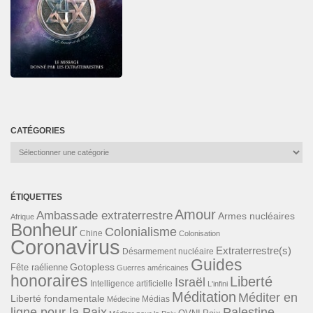
CATÉGORIES
Catégories
ÉTIQUETTES
Amour
Ambassade extraterrestre
Armes nucléaires
Afrique
Bonheur
Colonialisme
Chine
Colonisation
Coronavirus
Extraterrestre(s)
Désarmement nucléaire
Guides
Gotopless
Fête raélienne
Guerres américaines
honoraires
Liberté
Israël
Intelligence artificielle
L'infini
Méditation
Méditer en
Liberté fondamentale
Médias
Médecine
ligne pour la Paix
Palestine